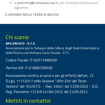
la
mail
info@comuniterrae.it
, per richiedere informazioni
aggiuntive.
CI VEDIAMO NELLE TERRE DI MEZZO!
Chi siamo
ARS.UNI.VCO - E.T.S.
Associazione per lo Sviluppo della Cultura, degli Studi Universitari e
della Ricerca nel Verbano Cusio Ossola - E.T.S.
Codice Fiscale: IT-92011990030
Partita IVA: IT-01896750039
Associazione iscritta ai sensi e per gli effetti dell'art. 22
D.Lgs. 117/2017 nella Sezione "
Altri Enti del Terzo
Settore
" del R.U.N.T.S. - Rep. 33041 del 23.09.2022 - D.D.
Reg. Piemonte 1723/A1419A/2022 del 23.09.2022
Mettiti in contatto!