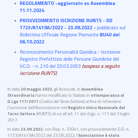
REGOLAMENTO -aggiornato ex Assemblea
11.11.2024
PROVVEDIMENTO ISCRIZIONE RUNTS - DD
1723/A1419A/2022 - 23.09.2022 -
pubblicato sul
Bollettino Ufficiale Regione Piemonte
BU40 del
06.10.2022
Riconoscimento Personalità Giuridica - Iscrizione
Registro Prefettizio delle Persone Giuridiche del
V.C.O. - n. 210 del 20.03.2003
(sospeso a seguito
iscrizione RUNTS)
In data
20 maggio 2022
, gli Associati, in
Assemblea
Straordinaria
hanno modificato lo Statuto in
ottemperanza al
D.Lgs 117/2017
(
Codice del Terzo Settore
) al fine di richiedere
l’iscrizione dell’Associazione nel
Registro Unico Nazionale del
Terzo Settore
(RUNTS) di cui all’art. 11 del d.lgs. n. 117 del 3 luglio
2017.
In data
23.09.2022
, con Rep. n. 33041, con provvedimento D.D. n.
1723/A1419A/2022 del 23.09.2022, l'
Associazione è stata