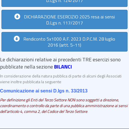
D.Lgs n. 124/2017
DICHIARAZIONE ESERCIZIO 2025 resa ai sensi
D.Lgs n. 117/2017
Rendiconto 5x1000 A.F. 2023 D.P.C.M. 28 luglio
2016 (artt. 5-11)
Le dichiarazioni relative ai precedenti TRE esercizi sono
pubblicate nella sezione
BILANCI
In considerazione della natura pubblica di parte di alcuni degli Associati
viene inoltre pubblicata la seguente
Comunicazione ai sensi D.lgs n. 33/2013
Per definizione gli Enti del Terzo Settore NON sono soggetti a direzione,
coordinamento o controllo da parte di una pubblica
amministrazione ai sensi
dell’articolo 4, comma 2, del Codice del Terzo Settore
.