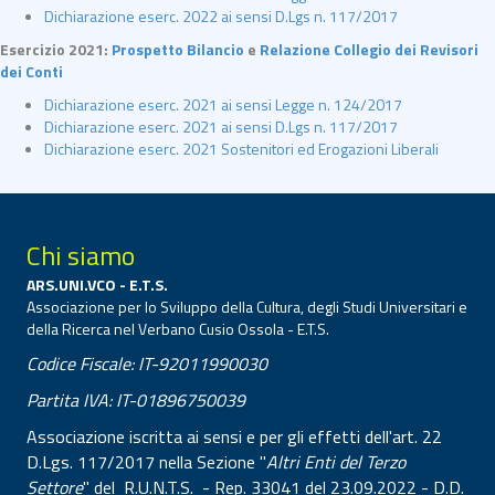
Dichiarazione eserc. 2022 ai sensi D.Lgs n. 117/2017
Esercizio 2021:
Prospetto Bilancio
e
Relazione Collegio dei Revisori
dei Conti
Dichiarazione eserc. 2021 ai sensi Legge n. 124/2017
Dichiarazione eserc. 2021 ai sensi D.Lgs n. 117/2017
Dichiarazione eserc. 2021 Sostenitori ed Erogazioni Liberali
Chi siamo
ARS.UNI.VCO - E.T.S.
Associazione per lo Sviluppo della Cultura, degli Studi Universitari e
della Ricerca nel Verbano Cusio Ossola - E.T.S.
Codice Fiscale: IT-92011990030
Partita IVA: IT-01896750039
Associazione iscritta ai sensi e per gli effetti dell'art. 22
D.Lgs. 117/2017 nella Sezione "
Altri Enti del Terzo
Settore
" del R.U.N.T.S. - Rep. 33041 del 23.09.2022 - D.D.