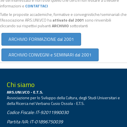
Se sei interessato e non trovi quello che cerchi non esitare a chiedere
informazioni e
CONTATTACI
Tutte le proposte accademiche, formative e convegnistiche/seminariali che
l'Associazione ARS.UNI.VCO ha
attivato dal 2001
sono rinvenibili
cliccando sui rispettivi pulsanti
ARCHIVIO
sottostanti
ARCHIVIO FORMAZIONE dal 2001
ARCHIVIO CONVEGNI e SEMINARI dal 2001
Chi siamo
ARS.UNI.VCO - E.T.S.
Associazione per lo Sviluppo della Cultura, degli Studi Universitari e
della Ricerca nel Verbano Cusio Ossola - E.T.S.
Codice Fiscale: IT-92011990030
Partita IVA: IT-01896750039