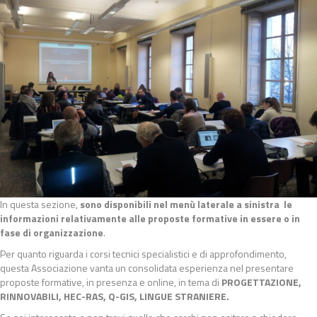
In questa sezione,
sono disponibili nel menù laterale a sinistra le
informazioni relativamente alle proposte formative in essere o in
fase di organizzazione
.
Per quanto riguarda i corsi tecnici specialistici e di approfondimento,
questa Associazione vanta un consolidata esperienza nel presentare
proposte formative, in presenza e online, in tema di
PROGETTAZIONE,
RINNOVABILI, HEC-RAS, Q-GIS, LINGUE STRANIERE.