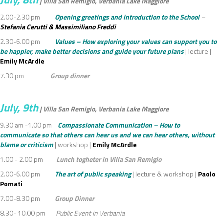
| Villa San Remigio, Verbania Lake Maggiore
2.00-2.30 pm
Opening greetings and introduction to the School
–
Stefania Cerutti & Massimiliano Freddi
2.30-6.00 pm
Values – How exploring your values can support you to
be happier, make better decisions and guide your future plans
| lecture |
Emily McArdle
7.30 pm
Group dinner
July, 9th
| Villa San Remigio, Verbania Lake Maggiore
9.30 am -1.00 pm
Compassionate Communication – How to
communicate so that others can hear us and we can hear others, without
blame or criticism
| workshop |
Emily McArdle
1.00 - 2.00 pm
Lunch togheter in Villa San Remigio
2.00-6.00 pm
The art of public speaking
| lecture & workshop |
Paolo
Pomati
7.00-8.30 pm
Group Dinner
8.30- 10.00 pm
Public Event in Verbania