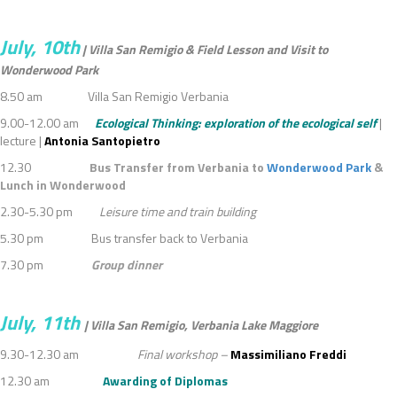
July, 10th
| Villa San Remigio & Field Lesson and Visit to
Wonderwood Park
8.50 am Villa San Remigio Verbania
9.00-12.00 am
Ecological Thinking: exploration of the ecological self
|
lecture |
Antonia Santopietro
12.30
Bus Transfer from Verbania to
Wonderwood Park
&
Lunch in Wonderwood
2.30-5.30 pm
Leisure time and train building
5.30 pm Bus transfer back to Verbania
7.30 pm
Group dinner
July, 11th
| Villa San Remigio, Verbania Lake Maggiore
9.30-12.30 am
Final workshop –
Massimiliano Freddi
12.30 am
Awarding of Diplomas