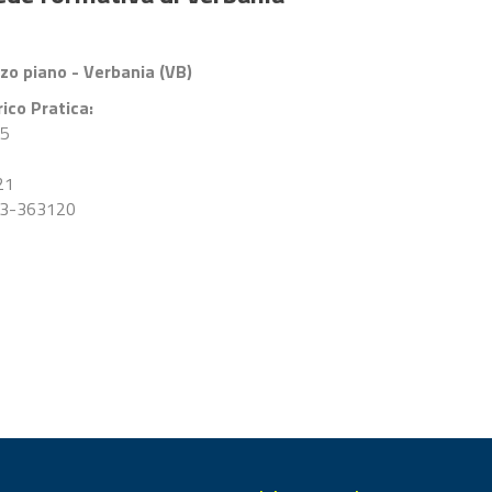
rzo piano - Verbania (VB)
rico Pratica:
5
21
3-363120