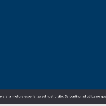
avere la migliore esperienza sul nostro sito. Se continui ad utilizzare qu
gned by
E-SERV