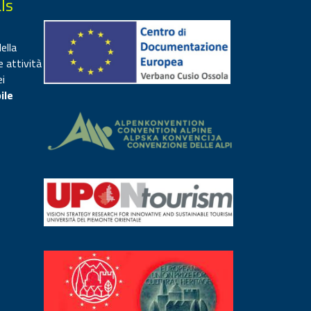
ls
ella
e attività
ei
ile