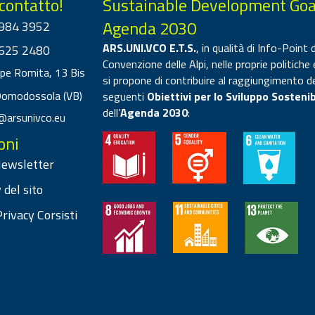
 contatto!
Sustainable Development Goa
Agenda 2030
984 3952
ARS.UNI.VCO E.T.S.
, in qualità di Info-Point d
625 2480
Convenzione delle Alpi, nelle proprie politiche 
ppe Romita, 13 Bis
si propone di contribuire al raggiungimento d
Domodossola (VB)
seguenti
Obiettivi per lo Sviluppo Sostenib
dell’
Agenda 2030
:
@arsunivco.eu
oni
 Newsletter
 del sito
rivacy Corsisti