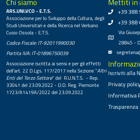
Chi siamo
Mettiti in
ARS.UNI.VCO - E.T.S.
+39 388 
Associazione per lo Sviluppo della Cultura, degli
+39 388 
Studi Universitari e della Ricerca nel Verbano
Via Giuse
Cusio Ossola - E.T.S.
28845 - 
Codice Fiscale: IT-92011990030
segreteria
Partita IVA: IT-01896750039
Informazi
Associazione iscritta ai sensi e per gli effetti
dell'art. 22 D.Lgs. 117/2017 nella Sezione "
Altri
Iscriviti alla
Enti del Terzo Settore
" del R.U.N.T.S. - Rep.
Privacy policy
33041 del 23.09.2022 - D.D. Reg. Piemonte
1723/A1419A/2022 del 23.09.2022
Informativa P
Trasparenza