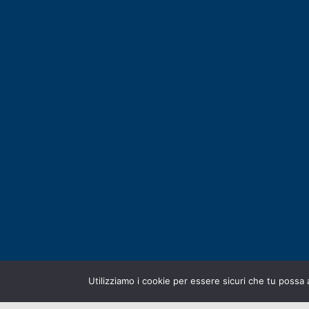
Utilizziamo i cookie per essere sicuri che tu possa 
PRIVACY POLICY
|
2003-2026 ©
ARSUNIVCO
|
Desi