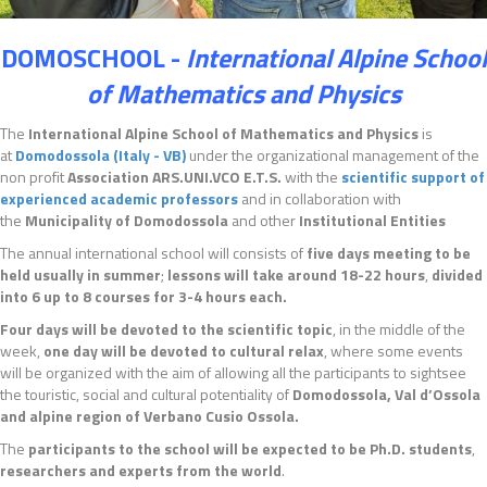
DOMOSCHOOL -
International Alpine School
of Mathematics and Physics
The
International Alpine School of Mathematics and Physics
is
at
Domodossola (Italy - VB)
under the organizational management of the
non profit
Association ARS.UNI.VCO E.T.S.
with the
scientific support of
experienced academic professors
and in collaboration with
the
Municipality of Domodossola
and other
Institutional Entities
The annual international school will consists of
five days meeting
to be
held usually in summer
;
lessons will take around 18-22 hours
,
divided
into 6 up to 8 courses for 3-4 hours each.
Four days will be devoted to the scientific topic
, in the middle of the
week,
one day will be devoted to cultural relax
, where some events
will be organized with the aim of allowing all the participants to sightsee
the touristic, social and cultural potentiality of
Domodossola, Val d’Ossola
and alpine region of Verbano Cusio Ossola.
The
participants to the school will be expected to be Ph.D. students
,
researchers and experts from the world
.