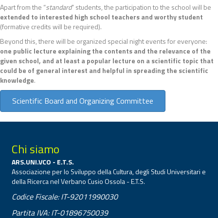
Apart from the “
standard
” students, the participation to the school will be
extended to
interested high school teachers and worthy student
(formative credits will be required).
Beyond this, there will be organized special night events for everyone:
one public lecture explaining the contents and the relevance of the
given school, and at least a popular lecture on a scientific topic that
could be of general interest and helpful in spreading the scientific
knowledge
.
Scientific Board and Organizing Committee
Chi siamo
ARS.UNI.VCO - E.T.S.
Associazione per lo Sviluppo della Cultura, degli Studi Universitari e
della Ricerca nel Verbano Cusio Ossola - E.T.S.
Codice Fiscale: IT-92011990030
Partita IVA: IT-01896750039