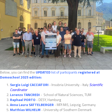
Below, you can find the
UPDATED
list of participants
registered at
Domoschool 2025 edition:
Sergio Luigi CACCIATORI
- Insubria University - Italy
Scientific
Coordinator
Lorenzo TANCREDI
- School of Natural Sciences, TUM
Raphael PORTO
- DESY, Hamburg
Anna Laura SATTELBERGER
- MPI MiS, Leipzig, Germany
Matthias WILHELM
- University of Southern Denmark