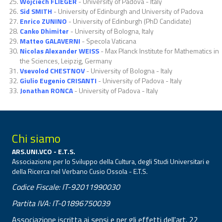
Wojciech FLIEGER
- University of Padova - Italy
Sid SMITH
- University of Edinburgh and University of Padova
Enrico ZUNINO
- University of Edinburgh (PhD Candidate)
Canko Dhimiter
- University of Bologna, Italy
Matteo GALAVERNI
- Specola Vaticana
Nicolas Alexander WEISS
- Max Planck Institute for Mathematics in
the Sciences, Leipzig, Germany
Vsevolod CHESTNOV
- University of Bologna - Italy
Giulio Eugenio CRISANTI
- University of Padova - Italy
Jonathan RONCA
- University of Padova - Italy
Chi siamo
ARS.UNI.VCO - E.T.S.
Associazione per lo Sviluppo della Cultura, degli Studi Universitari e
della Ricerca nel Verbano Cusio Ossola - E.T.S.
Codice Fiscale: IT-92011990030
Partita IVA: IT-01896750039
Associazione iscritta ai sensi e per gli effetti dell'art. 22