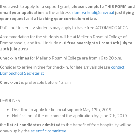
If you wish to apply for a support grant,
please complete THIS FORM and
email your application
to the address
domoschool@univco.it
justifying
your request
and
attaching your curriculum vitae.
PhD and University students may apply to have free ACCOMMODATION.
Accommodation for the students will be at Mellerio Rosmini College of
Domodossola, and it will include
n. 6 free overnights
f rom 14th july to
20th july 2019
Check-in times
for Mellerio Rosmini College are from 16 to 20 p.m.
Consider to arrive in time for check-in, for late arrivals please
contact
Domoschool Secretariat.
Check-out
is preferable before 12 a.m.
DEADLINES
Deadline to apply for financial support: May 17th, 2019
Notification of the outcome of the application by: June 7th, 2019
the
list of candidates admitted
to the benefit of free hospitality will be
drawn up by the
scientific committee