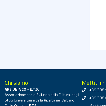
Chi siamo
Mettiti in
ARS.UNI.VCO - E.T.S.
+39 388 
Associazione per lo Sviluppo della Cultura, degli
+39 388 
Studi Universitari e della Ricerca nel Verbano
Via Giuse
Cusio Ossola - E.T.S.