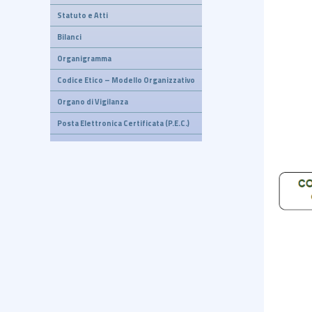
Statuto e Atti
Bilanci
Organigramma
Codice Etico – Modello Organizzativo
Organo di Vigilanza
Posta Elettronica Certificata (P.E.C.)