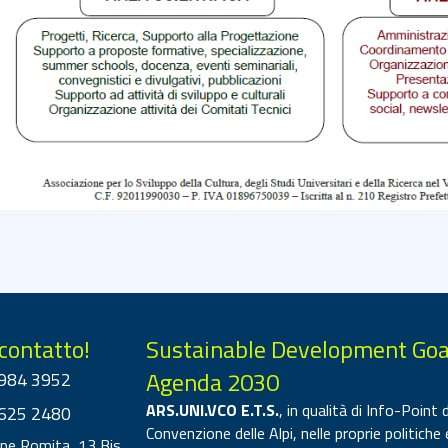
 contatto!
Sustainable Development Goa
Agenda 2030
984 3952
ARS.UNI.VCO E.T.S.
, in qualità di Info-Point d
625 2480
Convenzione delle Alpi, nelle proprie politiche 
ppe Romita, 13 Bis