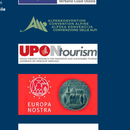
ei
ile