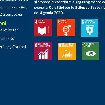
si propone di contribuire al raggiungimento d
Domodossola (VB)
seguenti
Obiettivi per lo Sviluppo Sostenib
dell’
Agenda 2030
:
@arsunivco.eu
oni
 Newsletter
 del sito
rivacy Corsisti