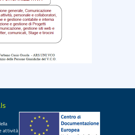
ls
ella
e attività