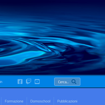
FaceBook
Twitch
YouTube
in
Cerca...
Formazione
Domoschool
Pubblicazioni