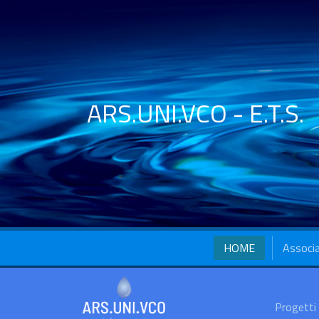
ARS.UNI.VCO - E.T.S.
HOME
Associ
Progetti