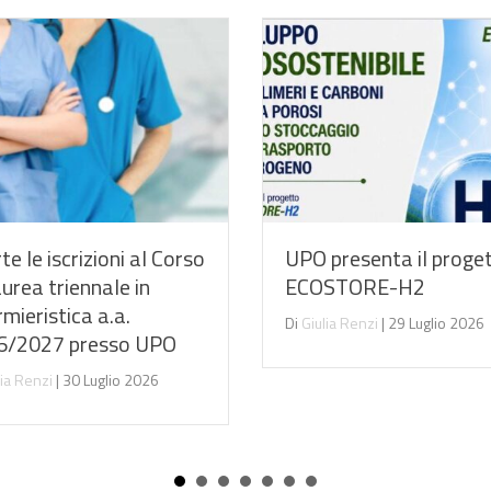
Forum dei Giardini Stor
presenta il progetto:
degli Orti Botanici a
STORE-H2
Verbania: una due gior
lia Renzi
|
29 Luglio 2026
dedicata al futuro del
patrimonio vegetale
Di
Giulia Renzi
|
13 Luglio 2026