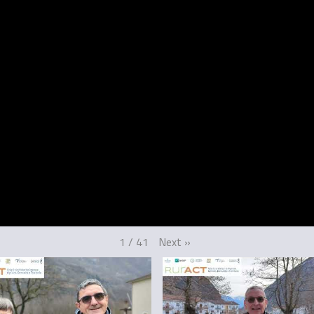
Next
»
1
/
41