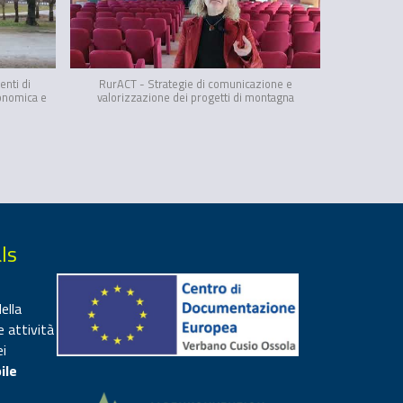
enti di
RurACT - Strategie di comunicazione e
conomica e
valorizzazione dei progetti di montagna
ls
ella
e attività
ei
ile