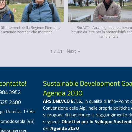
Gli interventi della Regione Piemonte
RurACT - Analisi gestione allevam
le aziende zootecniche montane
bovine da latte per la sostenibilità e
ambientale
Next
»
1
/
41
 contatto!
Sustainable Development Goa
Agenda 2030
984 3952
ARS.UNI.VCO E.T.S.
, in qualità di Info-Point d
625 2480
Convenzione delle Alpi, nelle proprie politiche 
ppe Romita, 13 Bis
si propone di contribuire al raggiungimento d
Domodossola (VB)
seguenti
Obiettivi per lo Sviluppo Sostenib
dell’
Agenda 2030
:
@arsunivco.eu