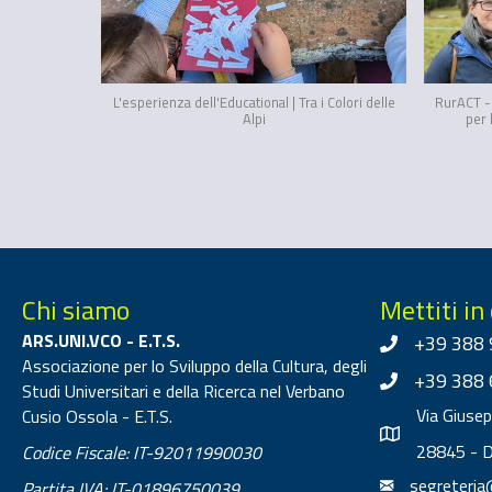
L'esperienza dell'Educational | Tra i Colori delle
RurACT - 
Alpi
per 
Chi siamo
Mettiti in
ARS.UNI.VCO - E.T.S.
+39 388 
Associazione per lo Sviluppo della Cultura, degli
+39 388 
Studi Universitari e della Ricerca nel Verbano
Via Giuse
Cusio Ossola - E.T.S.
28845 - 
Codice Fiscale: IT-92011990030
segreteria
Partita IVA: IT-01896750039