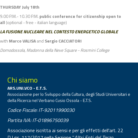
THURSDAY July 18th
9.00 P.M.- 10.30 P.M.
public conference for citizenship open to
all
(optional - free - italian language)
LA FUSIONE NUCLEARE NEL CONTESTO ENERGETICO GLOBALE
with
Marco VALISA
and
Sergio CACCIATORI
Domodossola, Madonna della Neve Square - Rosmini College
Chi siamo
ARS.UNI.VCO - E.T.S.
Associazione per lo Sviluppo della Cultura, degli Studi Universitari e
della Ricerca nel Verbano Cusio Ossola - E.T.S.
Codice Fiscale: IT-92011990030
Partita IVA: IT-01896750039
Associazione iscritta ai sensi e per gli effetti dell'art. 22
D.Lgs. 117/2017 nella Sezione "
Altri Enti del Terzo