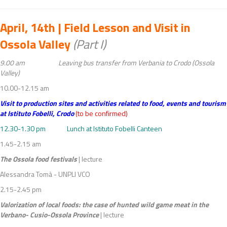
April, 14th | Field Lesson and Visit in
Ossola Valley
(Part I)
9.00 am Leaving bus transfer from Verbania to Crodo (Ossola
Valley)
10.00-12.15 am
Visit to production sites and activities related to food, events and tourism
at Istituto Fobelli, Crodo
(to be confirmed)
12.30-1.30 pm Lunch at Istituto Fobelli Canteen
1.45-2.15 am
The Ossola food festivals
| lecture
Alessandra Tomà - UNPLI VCO
2.15-2.45 pm
Valorization of local foods: the case of hunted wild game meat in the
Verbano-
Cusio-Ossola Province
| lecture