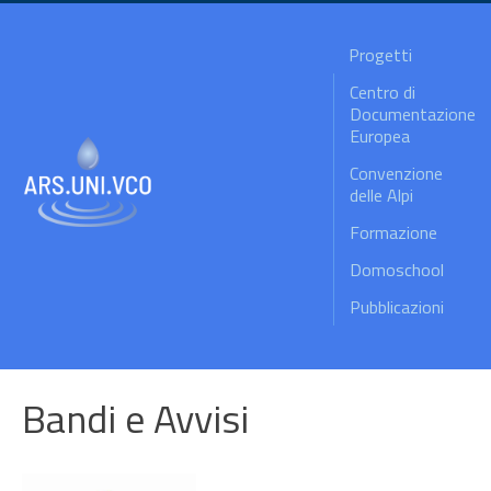
Progetti
Centro di
Documentazione
Europea
Convenzione
delle Alpi
Formazione
Domoschool
Pubblicazioni
Bandi e Avvisi