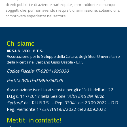
di enti pubblici e di aziende partecipate, imprenditori e comunque
soggetti che, pur non avendo i requisiti di ammissione, abbiano una
comprovata esperienza nel settore.
Chi siamo
ARS.UNI.VCO - E.T.S.
Associazione per lo Sviluppo della Cultura, degli Studi Universitari e
della Ricerca nel Verbano Cusio Ossola - E.T.S.
Codice Fiscale: IT-92011990030
Partita IVA: IT-01896750039
Associazione iscritta ai sensi e per gli effetti dell'art. 22
D.Lgs. 117/2017 nella Sezione "
Altri Enti del Terzo
Settore
" del R.U.N.T.S. - Rep. 33041 del 23.09.2022 - D.D.
Reg. Piemonte 1723/A1419A/2022 del 23.09.2022
Mettiti in contatto!