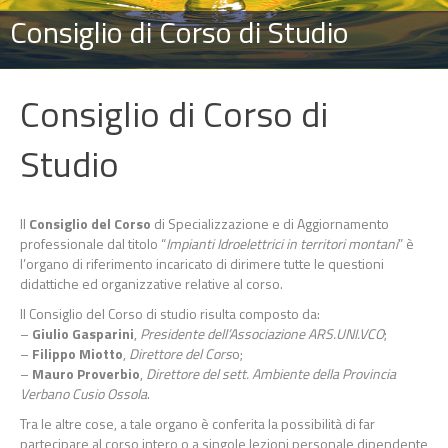
Consiglio di Corso di Studio
Consiglio di Corso di
Studio
Il
Consiglio del Corso
di Specializzazione e di Aggiornamento
professionale dal titolo “
Impianti Idroelettrici in territori montani
” è
l’organo di riferimento incaricato di dirimere tutte le questioni
didattiche ed organizzative relative al corso.
Il Consiglio del Corso di studio risulta composto da:
–
Giulio Gasparini
,
Presidente dell’Associazione ARS.UNI.VCO
;
–
Filippo Miotto
,
Direttore del Cors
o;
–
Mauro Proverbio
,
Direttore del sett. Ambiente della Provincia
Verbano Cusio Ossola
.
Tra le altre cose, a tale organo è conferita la possibilità di far
partecipare al corso intero o a singole lezioni personale dipendente