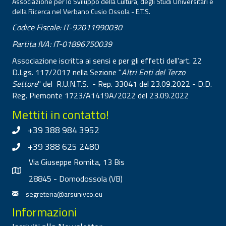
Associazione per lo Sviluppo della Cultura, degli Studi Universitari e
della Ricerca nel Verbano Cusio Ossola - E.T.S.
Codice Fiscale: IT-92011990030
Partita IVA: IT-01896750039
Associazione iscritta ai sensi e per gli effetti dell'art. 22
D.Lgs. 117/2017 nella Sezione "
Altri Enti del Terzo
Settore
" del R.U.N.T.S. - Rep. 33041 del 23.09.2022 - D.D.
Reg. Piemonte 1723/A1419A/2022 del 23.09.2022
Mettiti in contatto!
+39 388 984 3952
+39 388 625 2480
Via Giuseppe Romita, 13 Bis
28845 - Domodossola (VB)
segreteria@arsunivco.eu
Informazioni