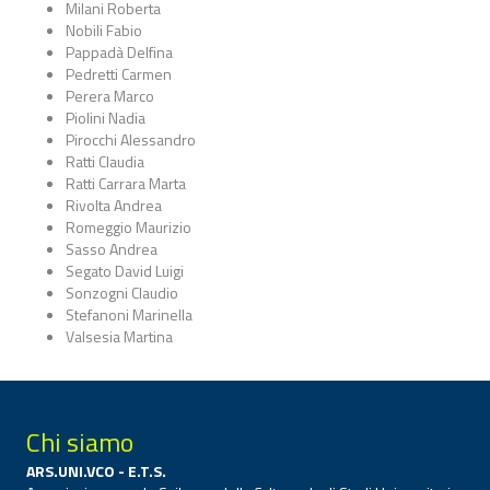
Milani Roberta
Nobili Fabio
Pappadà Delfina
Pedretti Carmen
Perera Marco
Piolini Nadia
Pirocchi Alessandro
Ratti Claudia
Ratti Carrara Marta
Rivolta Andrea
Romeggio Maurizio
Sasso Andrea
Segato David Luigi
Sonzogni Claudio
Stefanoni Marinella
Valsesia Martina
Chi siamo
ARS.UNI.VCO - E.T.S.