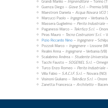
Grandi Manlio –
Imprenditore –
Torino (
Guenza Diego –
Giove S.r.l. –
Premia (VB
Maestroni Daniela –
Acqua Novara VCO S
Marcucci Paolo –
Ingegnere –
Verbania (
Massera Guglielmo –
Perito Industriale 
Paganessi Marco –
Tekn%co S.r.l. –
Onore
Piras Mauro –
Tecno Costruzioni S.r.l. –
V
Pizio Riccardo Nino
–
Ingegnere –
Schilp
Pozzoli Marco –
Ingegnere –
Lissone (M
Realini Anna –
Ingegnere –
Verbania (VB)
Scalabrino Andrea –
Studente Universita
Tacchi Fausto –
SOGENEL S.r.l. –
Omegna
Turco Enzo Romeo –
Perito Industriale 
Villa Fabio –
S.A.C.I.F. S.r.l.
– Novara (NO)
Visinoni Giuliano –
Tekn&co S.r.l. –
Onore 
Zanetta Francesca –
Architetto –
Bacen