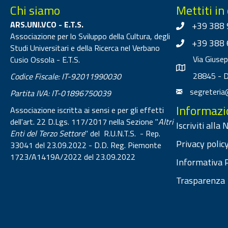
Chi siamo
Mettiti in
ARS.UNI.VCO - E.T.S.
+39 388 
Associazione per lo Sviluppo della Cultura, degli
+39 388 
Studi Universitari e della Ricerca nel Verbano
Via Giuse
Cusio Ossola - E.T.S.
28845 - 
Codice Fiscale: IT-92011990030
segreteria
Partita IVA: IT-01896750039
Informazi
Associazione iscritta ai sensi e per gli effetti
dell'art. 22 D.Lgs. 117/2017 nella Sezione "
Altri
Iscriviti alla
Enti del Terzo Settore
" del R.U.N.T.S. - Rep.
Privacy policy
33041 del 23.09.2022 - D.D. Reg. Piemonte
1723/A1419A/2022 del 23.09.2022
Informativa P
Trasparenza