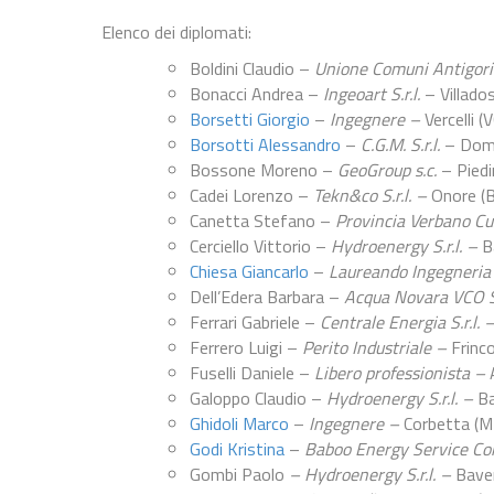
Elenco dei diplomati:
Boldini Claudio –
Unione Comuni Antigori
Bonacci Andrea –
Ingeoart S.r.l.
– Villado
Borsetti Giorgio
–
Ingegnere –
Vercelli (V
Borsotti Alessandro
–
C.G.M. S.r.l.
– Dom
Bossone Moreno –
GeoGroup s.c.
– Piedi
Cadei Lorenzo –
Tekn&co S.r.l. –
Onore (
Canetta Stefano –
Provincia Verbano Cu
Cerciello Vittorio –
Hydroenergy S.r.l. –
B
Chiesa Giancarlo
–
Laureando Ingegneria
Dell’Edera Barbara –
Acqua Novara VCO S
Ferrari Gabriele –
Centrale Energia S.r.l. 
Ferrero Luigi –
Perito Industriale –
Frinc
Fuselli Daniele –
Libero professionista –
Galoppo Claudio –
Hydroenergy S.r.l. –
Ba
Ghidoli Marco
–
Ingegnere –
Corbetta (M
Godi Kristina
–
Baboo Energy Service Com
Gombi Paolo
– Hydroenergy S.r.l. –
Bave