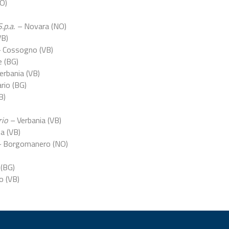
TO)
)
.p.a. –
Novara (NO)
VB)
–
Cossogno (VB)
 (BG)
erbania (VB)
ario (BG)
B)
rio –
Verbania (VB)
 (VB)
–
Borgomanero (NO)
(BG)
o (VB)