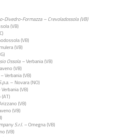
o-Divedro-Formazza – Crevoladossola (VB)
ssola (VB)
C)
odossola (VB)
mulera (VB)
BG)
sio Ossola –
Verbania (VB)
aveno (VB)
 –
Verbania (VB)
.p.a.
– Novara (NO)
–
Verbania (VB)
o (AT)
Arizzano (VB)
veno (VB)
I)
pany S.r.l. –
Omegna (VB)
no (VB)