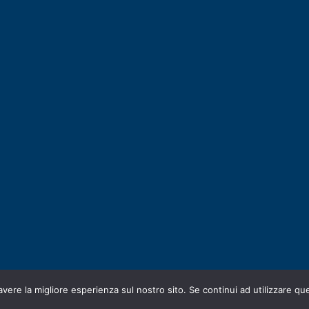
avere la migliore esperienza sul nostro sito. Se continui ad utilizzare qu
gned by
E-SERV