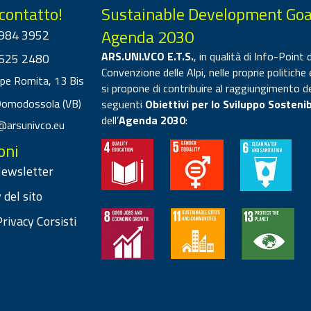
 contatto!
Sustainable Development Goa
Agenda 2030
984 3952
ARS.UNI.VCO E.T.S.
, in qualità di Info-Point d
625 2480
Convenzione delle Alpi, nelle proprie politiche 
ppe Romita, 13 Bis
si propone di contribuire al raggiungimento d
Domodossola (VB)
seguenti
Obiettivi per lo Sviluppo Sostenib
dell’
Agenda 2030
:
@arsunivco.eu
oni
 Newsletter
 del sito
rivacy Corsisti