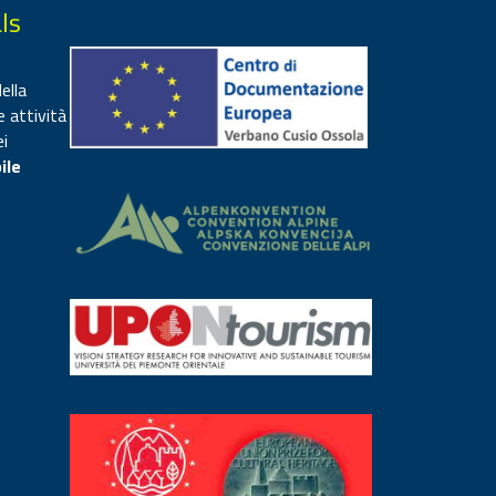
ls
ella
e attività
ei
ile