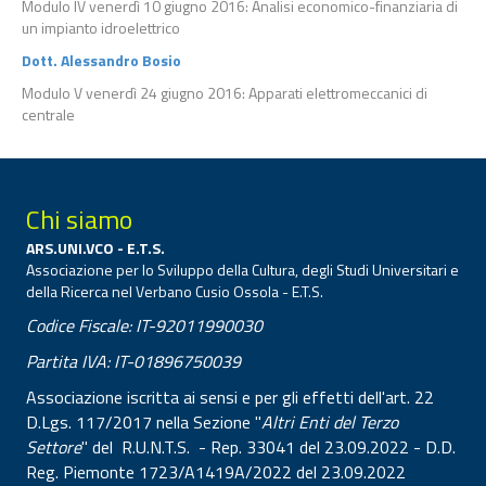
Modulo IV venerdì 10 giugno 2016: Analisi economico-finanziaria di
un impianto idroelettrico
Dott. Alessandro Bosio
Modulo V venerdì 24 giugno 2016: Apparati elettromeccanici di
centrale
Chi siamo
ARS.UNI.VCO - E.T.S.
Associazione per lo Sviluppo della Cultura, degli Studi Universitari e
della Ricerca nel Verbano Cusio Ossola - E.T.S.
Codice Fiscale: IT-92011990030
Partita IVA: IT-01896750039
Associazione iscritta ai sensi e per gli effetti dell'art. 22
D.Lgs. 117/2017 nella Sezione "
Altri Enti del Terzo
Settore
" del R.U.N.T.S. - Rep. 33041 del 23.09.2022 - D.D.
Reg. Piemonte 1723/A1419A/2022 del 23.09.2022