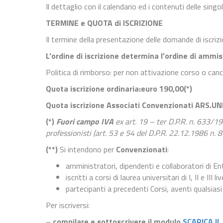
Il dettaglio con il calendario ed i contenuti delle sing
TERMINE e QUOTA di
ISCRIZIONE
Il termine della presentazione delle domande di iscriz
L’ordine di iscrizione determina l’ordine di ammis
Politica di rimborso: per non attivazione corso o canc
Quota iscrizione ordinaria
:
euro 190,
00(*)
Quota iscrizione Associati Convenzionati ARS.UNI
(*)
Fuori campo IVA
ex art. 19 – ter D.P.R. n. 633/197
professionisti (art. 53 e 54 del D.P.R. 22.12.1986 n. 8
(**)
Si intendono per
Convenzionati
:
amministratori, dipendenti e collaboratori di 
iscritti a corsi di laurea universitari di I, II e III l
partecipanti a precedenti Corsi, aventi qualsia
Per iscriversi:
–
compilare e sottoscrivere il modulo
SCARICA IL