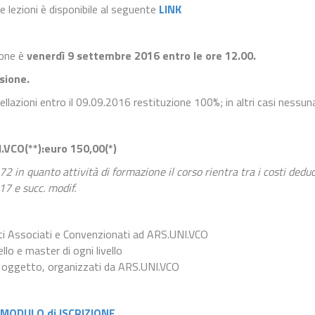
ole lezioni è disponibile al seguente
LINK
ione è
venerdì 9 settembre 2016 entro le ore 12.00.
sione.
ellazioni entro il 09.09.2016 restituzione 100%; in altri casi nessun
.VCO(**):
euro 150,
00(*)
2 in quanto attività di formazione il corso rientra tra i costi deducib
17 e succ. modif.
Enti Associati e Convenzionati ad ARS.UNI.VCO
ivello e master di ogni livello
si oggetto, organizzati da ARS.UNI.VCO
 MODULO di ISCRIZIONE