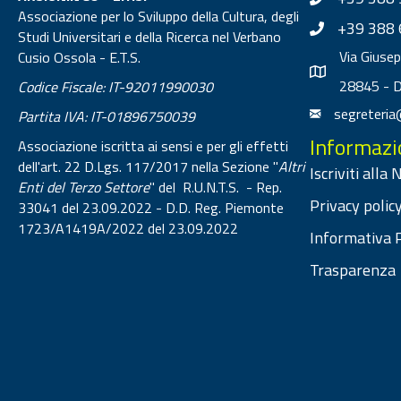
Associazione per lo Sviluppo della Cultura, degli
+39 388 
Studi Universitari e della Ricerca nel Verbano
Via Giuse
Cusio Ossola - E.T.S.
28845 - 
Codice Fiscale: IT-92011990030
segreteria
Partita IVA: IT-01896750039
Informazi
Associazione iscritta ai sensi e per gli effetti
dell'art. 22 D.Lgs. 117/2017 nella Sezione "
Altri
Iscriviti alla
Enti del Terzo Settore
" del R.U.N.T.S. - Rep.
Privacy policy
33041 del 23.09.2022 - D.D. Reg. Piemonte
1723/A1419A/2022 del 23.09.2022
Informativa P
Trasparenza