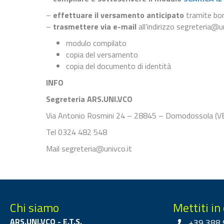
–
effettuare il versamento anticipato
tramite boni
–
trasmettere via e-mail
all’indirizzo segreteria@u
modulo compilato
copia del versamento
copia del documento di identità
INFO
Segreteria ARS.UNI.VCO
Via Antonio Rosmini 24 – 28845 – Domodossola (V
Tel 0324 482 548
Mail segreteria@univco.it
Chi siamo
Mettiti in
ARS.UNI.VCO - E.T.S.
+39 388 