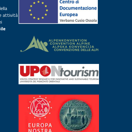
ella
e attività
ei
ile