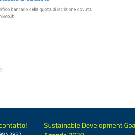
fico bancario della quota di iscrizione dovuta.
nivco.it
B)
 contatto!
Sustainable Development Goa
984 3952