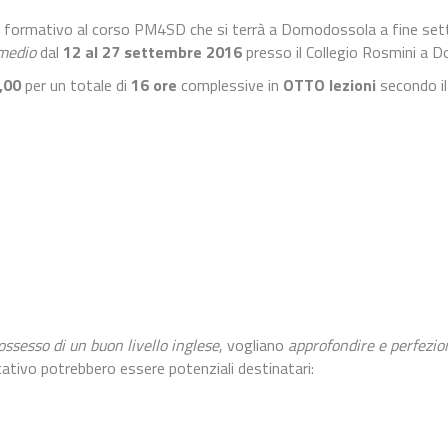
o formativo al corso PM4SD che si terrà a Domodossola a fine sett
ermedio
dal
12 al 27 settembre 2016
presso il Collegio Rosmini a 
,00
per un totale di
16 ore
complessive in
OTTO lezioni
secondo il
ossesso di un buon livello inglese
, vogliano
approfondire e perfezio
icativo potrebbero essere potenziali destinatari: