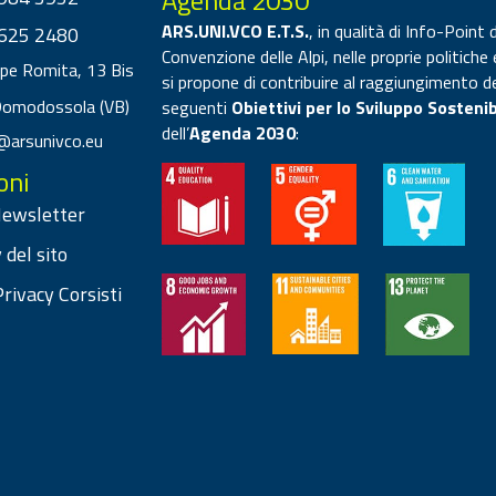
Agenda 2030
ARS.UNI.VCO E.T.S.
, in qualità di Info-Point d
625 2480
Convenzione delle Alpi, nelle proprie politiche 
ppe Romita, 13 Bis
si propone di contribuire al raggiungimento d
Domodossola (VB)
seguenti
Obiettivi per lo Sviluppo Sostenib
dell’
Agenda 2030
:
@arsunivco.eu
oni
 Newsletter
 del sito
rivacy Corsisti