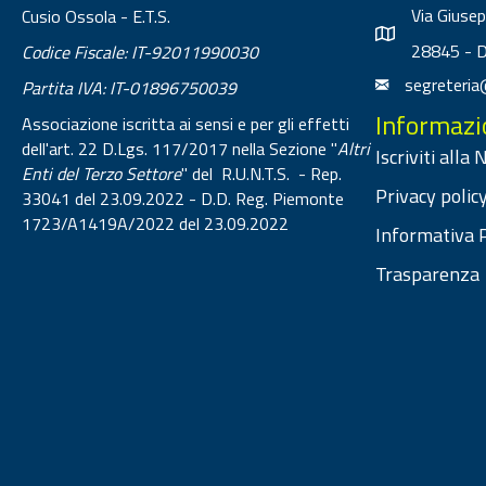
Via Giuse
Cusio Ossola - E.T.S.
28845 - 
Codice Fiscale: IT-92011990030
segreteria
Partita IVA: IT-01896750039
Informazi
Associazione iscritta ai sensi e per gli effetti
dell'art. 22 D.Lgs. 117/2017 nella Sezione "
Altri
Iscriviti alla
Enti del Terzo Settore
" del R.U.N.T.S. - Rep.
Privacy policy
33041 del 23.09.2022 - D.D. Reg. Piemonte
1723/A1419A/2022 del 23.09.2022
Informativa P
Trasparenza