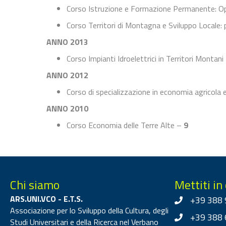
Corso Istruzione e Formazione Permanente: Op
Corso Territori di Montagna e Sviluppo Locale: 
ANNO 2013
Corso Impianti Idroelettrici in Territori Montani
ANNO 2012
Corso di specializzazione in economia agricol
ANNO 2010
Corso Economia delle Terre Alte –
9
Chi siamo
Mettiti in
ARS.UNI.VCO - E.T.S.
+39 388 
Associazione per lo Sviluppo della Cultura, degli
+39 388 
Studi Universitari e della Ricerca nel Verbano