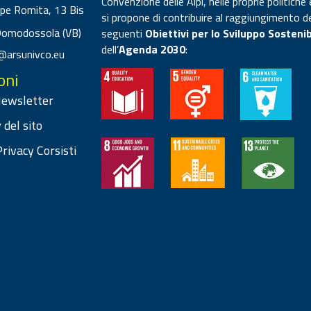
Convenzione delle Alpi, nelle proprie politiche 
ppe Romita, 13 Bis
si propone di contribuire al raggiungimento d
Domodossola (VB)
seguenti
Obiettivi per lo Sviluppo Sostenib
dell’
Agenda 2030
:
@arsunivco.eu
oni
 Newsletter
 del sito
rivacy Corsisti