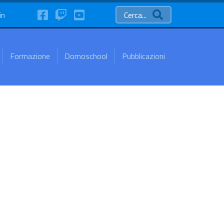
FaceBook
Twitch
YouTube
in
Cerca...
Formazione
Domoschool
Pubblicazioni