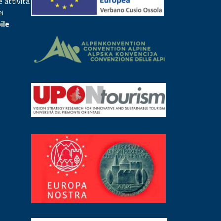
e attività
ei
ile