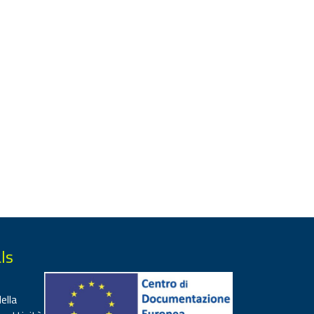
ls
ella