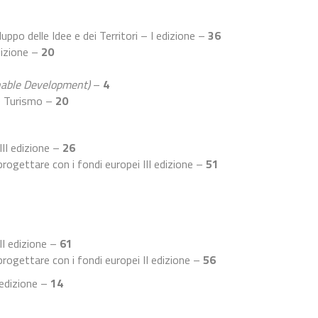
ppo delle Idee e dei Territori – I edizione –
36
dizione –
20
nable Development)
–
4
 e Turismo –
20
III edizione –
26
progettare con i fondi europei III edizione –
51
 II edizione –
61
progettare con i fondi europei II edizione –
56
 edizione –
14