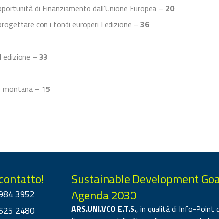
portunità di Finanziamento dall’Unione Europea –
20
progettare con i fondi europeri I edizione –
36
 I edizione –
33
a e montana –
15
 contatto!
Sustainable Development Goa
Agenda 2030
984 3952
ARS.UNI.VCO E.T.S.
, in qualità di Info-Point d
625 2480