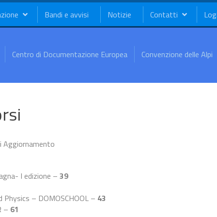
azione
Bandi e avvisi
Notizie
Contatti
Log
Centro di Documentazione Europea
Convenzione delle Alpi
orsi
e di Aggiornamento
tagna- I edizione –
39
 and Physics – DOMOSCHOOL –
43
R –
61