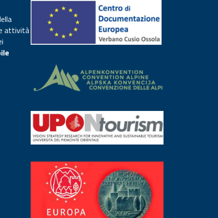
ella
e attività
ei
ile