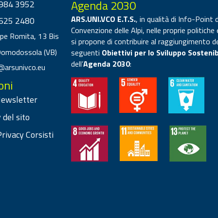
Agenda 2030
984 3952
ARS.UNI.VCO E.T.S.
, in qualità di Info-Point d
625 2480
Convenzione delle Alpi, nelle proprie politiche 
ppe Romita, 13 Bis
si propone di contribuire al raggiungimento d
Domodossola (VB)
seguenti
Obiettivi per lo Sviluppo Sostenib
dell’
Agenda 2030
:
@arsunivco.eu
oni
 Newsletter
 del sito
rivacy Corsisti