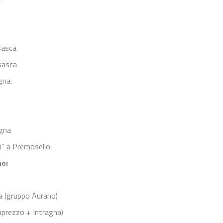
sasca
sasca
gna:
ogna
ni” a Premosello
no:
a (gruppo Aurano)
Caprezzo + Intragna)