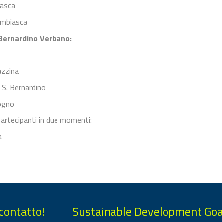
iasca
ambiasca
Bernardino Verbano:
azzina
 S. Bernardino
ogno
 partecipanti in due momenti:
a
 contatto!
Sustainable Development Goa