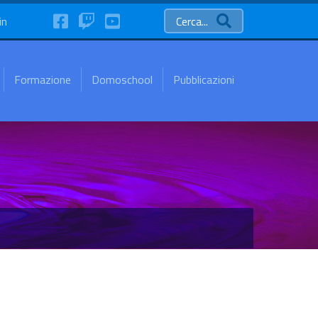
FaceBook
Twitch
YouTube
in
Cerca...
Formazione
Domoschool
Pubblicazioni