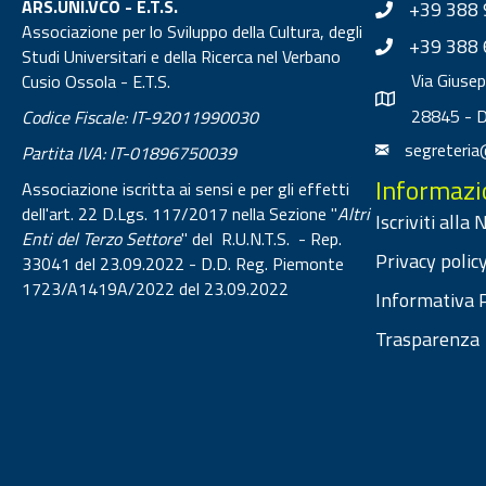
ARS.UNI.VCO - E.T.S.
+39 388 
Associazione per lo Sviluppo della Cultura, degli
+39 388 
Studi Universitari e della Ricerca nel Verbano
Via Giuse
Cusio Ossola - E.T.S.
28845 - 
Codice Fiscale: IT-92011990030
segreteria
Partita IVA: IT-01896750039
Informazi
Associazione iscritta ai sensi e per gli effetti
dell'art. 22 D.Lgs. 117/2017 nella Sezione "
Altri
Iscriviti alla
Enti del Terzo Settore
" del R.U.N.T.S. - Rep.
Privacy policy
33041 del 23.09.2022 - D.D. Reg. Piemonte
1723/A1419A/2022 del 23.09.2022
Informativa P
Trasparenza