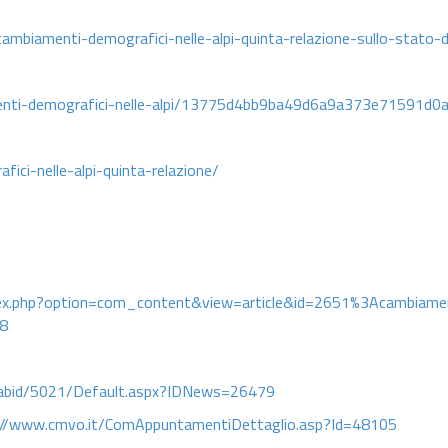
ambiamenti-demografici-nelle-alpi-quinta-relazione-sullo-stato-d
ti-demografici-nelle-alpi/13775d4bb9ba49d6a9a373e71591d0ad.
ici-nelle-alpi-quinta-relazione/
index.php?option=com_content&view=article&id=2651%3Acambiamen
18
/tabid/5021/Default.aspx?IDNews=26479
://www.cmvo.it/ComAppuntamentiDettaglio.asp?Id=48105