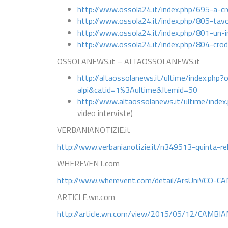
http://www.ossola24.it/index.php/695-a-cro
http://www.ossola24.it/index.php/805-tavol
http://www.ossola24.it/index.php/801-un-
http://www.ossola24.it/index.php/804-crodo
OSSOLANEWS.it – ALTAOSSOLANEWS.it
http://altaossolanews.it/ultime/index.ph
alpi&catid=1%3Aultime&Itemid=50
http://www.altaossolanews.it/ultime/ind
video interviste)
VERBANIANOTIZIE.it
http://www.verbanianotizie.it/n349513-quinta-rel
WHEREVENT.com
http://www.wherevent.com/detail/ArsUniVCO-C
ARTICLE.wn.com
http://article.wn.com/view/2015/05/12/CAM