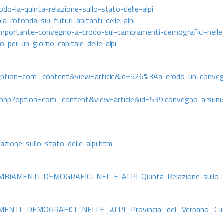
do-la-quinta-relazione-sullo-stato-delle-alpi
a-rotonda-sui-futuri-abitanti-delle-alpi
importante-convegno-a-crodo-sui-cambiamenti-demografici-nelle-
-per-un-giorno-capitale-delle-alpi
p?option=com_content&view=article&id=526%3Aa-crodo-un-conveg
ex.php?option=com_content&view=article&id=539:convegno-arsuni
azione-sullo-stato-delle-alpi.htm
AMBIAMENTI-DEMOGRAFICI-NELLE-ALPI-Quinta-Relazione-sullo-S
BIAMENTI_DEMOGRAFICI_NELLE_ALPI_Provincia_del_Verbano_Cu