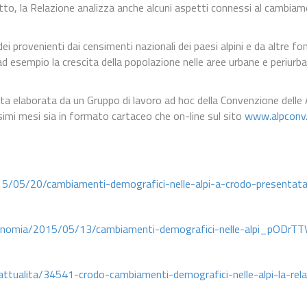
n atto, la Relazione analizza anche alcuni aspetti connessi al cambi
i provenienti dai censimenti nazionali dei paesi alpini e da altre font
ad esempio la crescita della popolazione nelle aree urbane e periurba
ta elaborata da un Gruppo di lavoro ad hoc della Convenzione delle A
imi mesi sia in formato cartaceo che on-line sul sito
www.alpconv
5/05/20/cambiamenti-demografici-nelle-alpi-a-crodo-presentata-l
conomia/2015/05/13/cambiamenti-demografici-nelle-alpi_pODrT
/attualita/34541-crodo-cambiamenti-demografici-nelle-alpi-la-rela