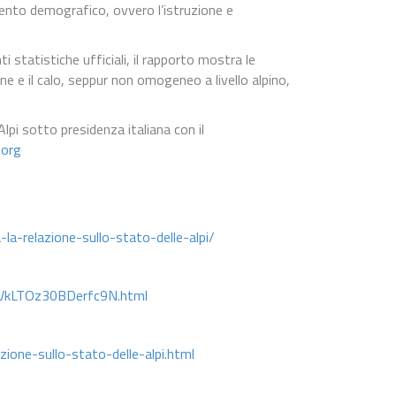
amento demografico, ovvero l’istruzione e
i statistiche ufficiali, il rapporto mostra le
ne e il calo, seppur non omogeneo a livello alpino,
lpi sotto presidenza italiana con il
.org
a-relazione-sullo-stato-delle-alpi/
TVkLTOz30BDerfc9N.html
zione-sullo-stato-delle-alpi.html