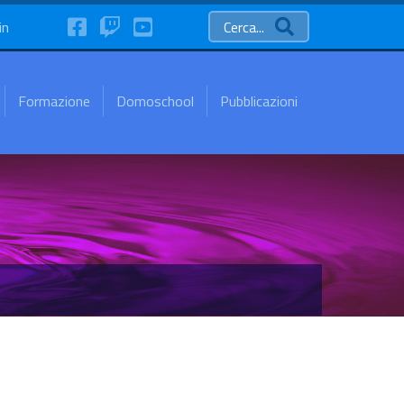
FaceBook
Twitch
YouTube
in
Cerca...
Formazione
Domoschool
Pubblicazioni