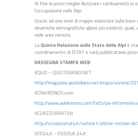
Al fine di poter meglio illustrare i cambiamenti i
l’occupazione nelle Alpi.
Grazie ad una serie di mappe elaborate sulla base de
dinamiche demografiche alpine più evidenti, quali, 
nelle aree remote.
La
Quinta Relazione sullo Stato delle Alpi
è sta
coordinamento di ISTAT e sarà pubblicatanei pross
RASSEGNA STAMPA WEB
EQUO – QUOTIDIANO.NET
http://magazine.quotidiano.net/ecquo/vivona/201
ADNKRONOS.com
http://www.adnkronos.com/fatti/pa-informa/e
VCOAZZURRATV.it
http://vcoazzurratv.it/notizie1/ultime-notizie-di
VCO24.it - OSSOLA 24.it