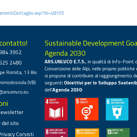
amentiDettaglio.asp?Id=48105
 contatto!
Sustainable Development Goa
Agenda 2030
984 3952
ARS.UNI.VCO E.T.S.
, in qualità di Info-Point d
625 2480
Convenzione delle Alpi, nelle proprie politiche 
ppe Romita, 13 Bis
si propone di contribuire al raggiungimento d
Domodossola (VB)
seguenti
Obiettivi per lo Sviluppo Sostenib
dell’
Agenda 2030
:
@arsunivco.eu
oni
 Newsletter
 del sito
rivacy Corsisti