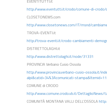
EVENTITUTTI.it
http://www.eventutti.it/crodo/comune-di-crodo/c
CLOSETONEWS.com
http://www.closetonews.com/IT/msnd/cambiamen
TROVA-EVENTI.it
http://trova-eventi.it/crodo-cambiamenti-demograf
DISTRETTOLAGHI.it
http://www.distrettolaghi.it/node/31331
PROVINCIA Verbano Cusio Ossola
http://www.provincia.verbano-cusio-ossola.it/
alpi&catid=34%3Acomunicati-stampa&Itemid=1
COMUNE di CRODO
http://www.comune.crodo.vb.it/DettaglioNews
COMUNITÀ MONTANA VALLI DELL’OSSOLA
http