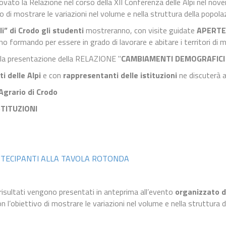
vato la Relazione nel corso della XII Conferenza delle Alpi nel novem
 di mostrare le variazioni nel volume e nella struttura della popol
li” di Crodo
gli studenti
mostreranno, con visite guidate
APERTE 
anno formando per essere in grado di lavorare e abitare i territori d
la presentazione della RELAZIONE "
CAMBIAMENTI DEMOGRAFICI n
i delle Alpi
e con
rappresentanti delle istituzioni
ne discuterà a
 Agrario di Crodo
STITUZIONI
ARTECIPANTI ALLA TAVOLA ROTONDA
i risultati vengono presentati in anteprima all’evento
organizzato d
n l’obiettivo di mostrare le variazioni nel volume e nella struttura 