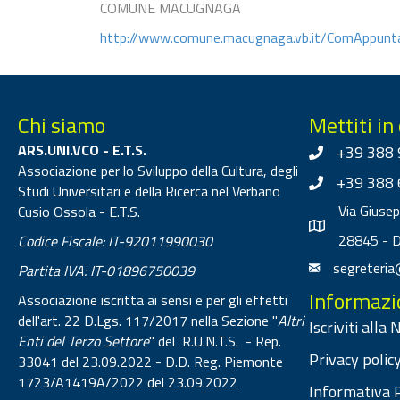
COMUNE MACUGNAGA
http://www.comune.macugnaga.vb.it/ComAppunt
Chi siamo
Mettiti in
ARS.UNI.VCO - E.T.S.
+39 388 
Associazione per lo Sviluppo della Cultura, degli
+39 388 
Studi Universitari e della Ricerca nel Verbano
Via Giuse
Cusio Ossola - E.T.S.
28845 - 
Codice Fiscale: IT-92011990030
segreteria
Partita IVA: IT-01896750039
Informazi
Associazione iscritta ai sensi e per gli effetti
dell'art. 22 D.Lgs. 117/2017 nella Sezione "
Altri
Iscriviti alla
Enti del Terzo Settore
" del R.U.N.T.S. - Rep.
Privacy policy
33041 del 23.09.2022 - D.D. Reg. Piemonte
1723/A1419A/2022 del 23.09.2022
Informativa P