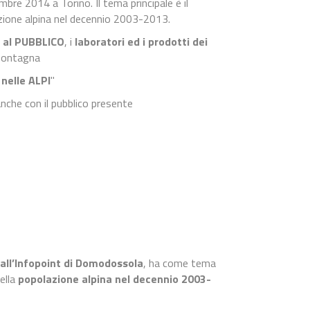
bre 2014 a Torino. Il tema principale è il
azione alpina nel decennio 2003-2013.
al PUBBLICO
, i
laboratori ed i prodotti dei
i montagna
elle ALPI
"
nche con il pubblico presente
all’Infopoint di Domodossola
, ha come tema
della
popolazione alpina nel decennio 2003-