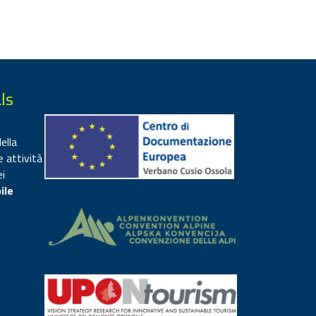
ls
ella
e attività
ei
ile