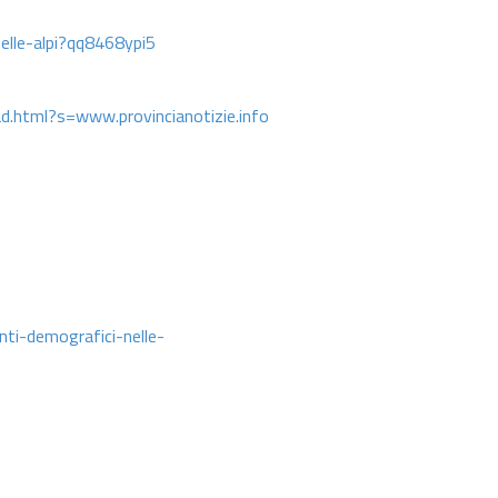
elle-alpi?qq8468ypi5
html?s=www.provincianotizie.info
ti-demografici-nelle-