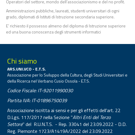
Operatori del settore, mondo dell’associazionismo e del no profit.
Amministrazioni pubbliche, laureati, studenti universitari di ogni
grado, diplomati di Istituti di Istruzione secondaria superiore.
E’ richiesto il possesso almeno del diploma di Istruzione superiore
ed una buona conoscenza degli strumenti informatici
Chi siamo
ARS.UNI.VCO - E.T.S.
Associazione per lo Sviluppo della Cultura, degli Studi Universitari e
della Ricerca nel Verbano Cusio Ossola - E.T.S.
Codice Fiscale: IT-92011990030
Partita IVA: IT-01896750039
Associazione iscritta ai sensi e per gli effetti dell'art. 22
D.Lgs. 117/2017 nella Sezione "
Altri Enti del Terzo
Settore
" del R.U.N.T.S. - Rep. 33041 del 23.09.2022 - D.D.
Reg. Piemonte 1723/A1419A/2022 del 23.09.2022