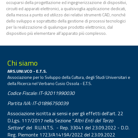
occuparsi della progettazione ed ingegnerizzazione di dispositivi,
circuiti ed apparati elettronici, a qualsivoglia applicazione dedicati,
della messa a punto ed utilizzo dei relativi strumenti CAD, nonché
dello sviluppo e soprattutto della gestione di processi tecnologici
per la realizzazione di qualunque prodotto elettronico, dal
dispositivo più elementare all’apparato più complesso.
Chi siamo
ARS.UNI.VCO - E.T.S.
Associazione per lo Sviluppo della Cultura, degli Studi Universitari e
della Ricerca nel Verbano Cusio Ossola - E.T.S.
Codice Fiscale: IT-92011990030
Partita IVA: IT-01896750039
Associazione iscritta ai sensi e per gli effetti dell'art. 22
D.Lgs. 117/2017 nella Sezione "
Altri Enti del Terzo
Settore
" del R.U.N.T.S. - Rep. 33041 del 23.09.2022 - D.D.
Reg. Piemonte 1723/A1419A/2022 del 23.09.2022