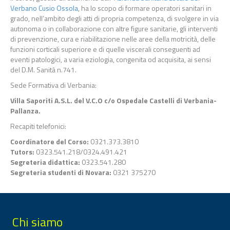
Verbano Cusio Ossola
, ha lo scopo di formare operatori sanitari in
grado, nell’ambito degli atti di propria competenza, di svolgere in via
autonoma o in collaborazione con altre figure sanitarie, gli interventi
di prevenzione, cura e riabilitazione nelle aree della motricità, delle
funzioni corticali superiore e di quelle viscerali conseguenti ad
eventi patologici, a varia eziologia, congenita od acquisita, ai sensi
del D.M. Sanità n.741.
Sede Formativa di Verbania:
Villa Saporiti A.S.L. del V.C.O c/o Ospedale Castelli di Verbania-
Pallanza.
Recapiti telefonici:
Coordinatore del Corso:
0321.373.3810
Tutors:
0323.541.218/0324.491.421
Segreteria didattica:
0323.541.280
Segreteria studenti di Novara:
0321 375270
Chi siamo