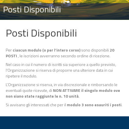
Posti Disponibili
Posti Disponibili
Per
ciascun modulo (o per l’intero corso)
sono disponibili
20
POSTI
, le iscrizioni avverranno secondo ordine di ricezione.
Nel caso in cui il numero di iscritti sia superiore a quello previsto,
l’Organizzazione si riserva di proporre una ulteriore data in cui
ripetere il modulo.
L’Organizzazione si riserva, in via discrezionale e rimborsando le
eventuali quote ricevute, di
NON ATTIVARE il singolo modulo ove
non siano state raggiunte le n. 10 unità
.
Si avvisano gli interessati che per il
modulo 3 sono esauriti i posti
.