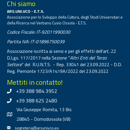
Chi siamo
ARS.UNI.VCO - E.T.S.
Associazione per lo Sviluppo della Cultura, degli Studi Universitari e
della Ricerca nel Verbano Cusio Ossola - E.T.S.
Codice Fiscale: IT-92011990030
Partita IVA: IT-01896750039
Associazione iscritta ai sensi e per gli effetti dell'art. 22
D.Lgs. 117/2017 nella Sezione "
Altri Enti del Terzo
Settore
" del R.U.N.T.S. - Rep. 33041 del 23.09.2022 - D.D.
Reg. Piemonte 1723/A1419A/2022 del 23.09.2022
Mettiti in contatto!
+39 388 984 3952
+39 388 625 2480
Via Giuseppe Romita, 13 Bis
28845 - Domodossola (VB)
segreteria@arsunivco.eu