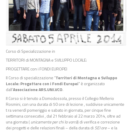
Corso di Specializzazione in
TERRITORI di MONTAGNA e SVILUPPO LOCALE:
PROGETTARE con i FONDI EUROPEI
Il Corso di specializzazione “
Territori di Montagna e Sviluppo
Locale: Progettare con i Fondi Europei
” è organizzato
dall’
Associazione ARS.UNI.VCO
.
Il Corso si è tenuto a Domodossola, presso il Collegio Mellerio
Rosmini, con una durata di 50 ore di lezione , suddivise unicamente
t ra venerdì pomeriggio e sabato in giornata, per cinque fine
settimana consecutivi , dal 21 febbraio al 22 marzo 2014, oltre ad
una giornata (
unicamente per chi lo vorrà
) di verifica e correzione
dei progetti e delle relazioni finali – della durata di
SEI ore
– e la