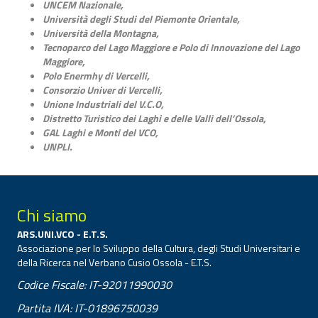
UNCEM Nazionale,
Università degli Studi del Piemonte Orientale,
Università della Montagna,
Tecnoparco del Lago Maggiore e Polo di Innovazione del Lago
Maggiore,
Polo Enermhy di Vercelli,
Consorzio Univer di Vercelli,
Unione Industriali del V.C.O,
Distretto Turistico dei Laghi e delle Valli dell’Ossola,
GAL Laghi e Monti del VCO,
UNPLI.
Chi siamo
ARS.UNI.VCO - E.T.S.
Associazione per lo Sviluppo della Cultura, degli Studi Universitari e
della Ricerca nel Verbano Cusio Ossola - E.T.S.
Codice Fiscale: IT-92011990030
Partita IVA: IT-01896750039