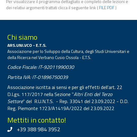
Per visualizzare il programma dettagliato e completo delle lezioni e
dei relativi argomenti trattati clicca il seguente link (
FILE PDF
)
Chi siamo
ARS.UNI.VCO - E.T.S.
Associazione per lo Sviluppo della Cultura, degli Studi Universitari e
della Ricerca nel Verbano Cusio Ossola - E.T.S.
Codice Fiscale: IT-92011990030
Partita IVA: IT-01896750039
Associazione iscritta ai sensi e per gli effetti dell'art. 22
D.Lgs. 117/2017 nella Sezione "
Altri Enti del Terzo
Settore
" del R.U.N.T.S. - Rep. 33041 del 23.09.2022 - D.D.
Reg. Piemonte 1723/A1419A/2022 del 23.09.2022
Mettiti in contatto!
+39 388 984 3952