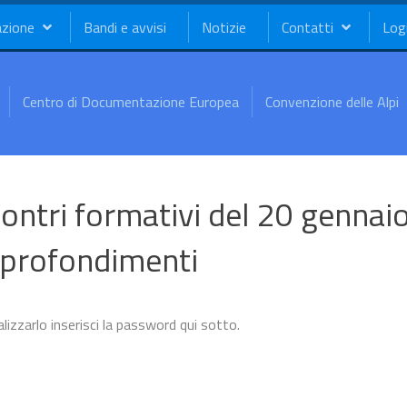
azione
Bandi e avvisi
Notizie
Contatti
Log
Centro di Documentazione Europea
Convenzione delle Alpi
ntri formativi del 20 gennaio
pprofondimenti
zzarlo inserisci la password qui sotto.