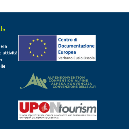
ls
ella
e attività
ei
ile