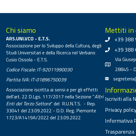
Chi siamo
Mettiti in
ARS.UNI.VCO - E.T.S.
+39 388 
Associazione per lo Sviluppo della Cultura, degli
+39 388 
Studi Universitari e della Ricerca nel Verbano
Via Giuse
Cusio Ossola - E.T.S.
28845 - 
Codice Fiscale: IT-92011990030
segreteria
Partita IVA: IT-01896750039
Informazi
Associazione iscritta ai sensi e per gli effetti
dell'art. 22 D.Lgs. 117/2017 nella Sezione "
Altri
Iscriviti alla
Enti del Terzo Settore
" del R.U.N.T.S. - Rep.
Privacy policy
33041 del 23.09.2022 - D.D. Reg. Piemonte
1723/A1419A/2022 del 23.09.2022
Informativa P
Trasparenza