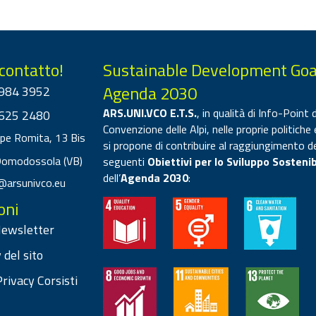
 contatto!
Sustainable Development Goa
Agenda 2030
984 3952
ARS.UNI.VCO E.T.S.
, in qualità di Info-Point d
625 2480
Convenzione delle Alpi, nelle proprie politiche 
ppe Romita, 13 Bis
si propone di contribuire al raggiungimento d
Domodossola (VB)
seguenti
Obiettivi per lo Sviluppo Sostenib
dell’
Agenda 2030
:
@arsunivco.eu
oni
 Newsletter
 del sito
rivacy Corsisti