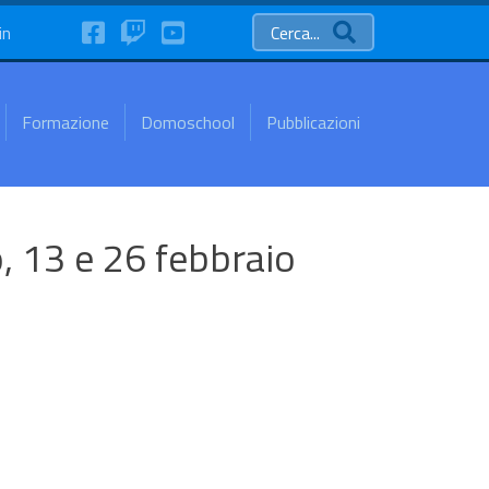
FaceBook
Twitch
YouTube
in
Cerca...
Formazione
Domoschool
Pubblicazioni
, 13 e 26 febbraio