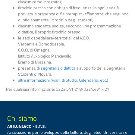
ciascun corso integrato);
tirocinio pratico con obbligo di frequenza: in ogni sede è
prevista la presenza di fisioterapisti-affiancatori che seguono
quotidianamente il tirocinio degli studenti;
ciascuno studente svolge, secondo una programmazione
didattica, il proprio tirocinio presso:
le sedi ospedaliere-territoriali del V.C.O.
Verbania e Domodossola;
C.O.Q. di Omegna;
Istituto Auxologico Piancavallo;
Eremo di Miazzina.
presenza di
segreteria didattica
a supporto della Segreteria
Studenti di Novara.
altre informazioni (Piani di Studio, Calendario, ecc.)
Per qualsiasi informazione: 0323.541.218/0324.491.421
Chi siamo
ARS.UNI.VCO - E.T.S.
Associazione per lo Sviluppo della Cultura, degli Studi Universitari e