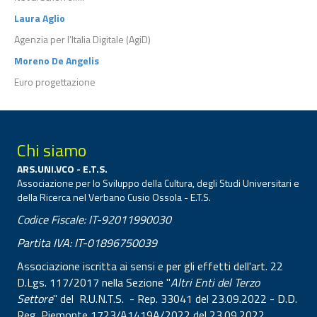
Laura Aglio
Agenzia per l’Italia Digitale (AgiD)
Moreno De Angelis
Euro progettazione
Chi siamo
ARS.UNI.VCO - E.T.S.
Associazione per lo Sviluppo della Cultura, degli Studi Universitari e
della Ricerca nel Verbano Cusio Ossola - E.T.S.
Codice Fiscale: IT-92011990030
Partita IVA: IT-01896750039
Associazione iscritta ai sensi e per gli effetti dell'art. 22
D.Lgs. 117/2017 nella Sezione "
Altri Enti del Terzo
Settore
" del R.U.N.T.S. - Rep. 33041 del 23.09.2022 - D.D.
Reg. Piemonte 1723/A1419A/2022 del 23.09.2022