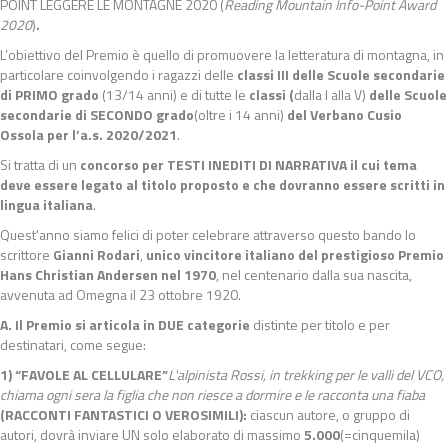
POINT LEGGERE LE MONTAGNE 2020 (
Reading Mountain Info-Point Award
2020
)
.
L’obiettivo del Premio è quello di promuovere la letteratura di montagna, in
particolare coinvolgendo i ragazzi delle
classi III delle Scuole secondarie
di PRIMO grado
(13/14 anni) e di tutte le
classi (
dalla I alla V)
delle
Scuole
secondarie di SECONDO grado
(oltre i 14 anni)
del Verbano Cusio
Ossola per
l’a.s. 2020/2021
.
Si tratta di un
concorso per
TESTI INEDITI DI NARRATIVA
il cui tema
deve essere legato al titolo proposto e che dovranno essere scritti in
lingua italiana
.
Quest'anno siamo felici di poter celebrare attraverso questo bando lo
scrittore
Gianni Rodari
,
unico vincitore italiano del prestigioso Premio
Hans Christian Andersen nel 1970
, nel centenario dalla sua nascita,
avvenuta ad Omegna il 23 ottobre 1920.
A.
Il Premio si articola in DUE categorie
distinte per titolo e per
destinatari, come segue:
1)
“
FAVOLE AL CELLULARE”
L'alpinista Rossi, in trekking per le valli del VCO,
chiama ogni sera la figlia che non riesce a dormire e le racconta una fiaba
(RACCONTI FANTASTICI O VEROSIMILI)
:
ciascun autore, o gruppo di
autori, dovrà inviare UN solo elaborato di massimo
5.000
(=cinquemila)