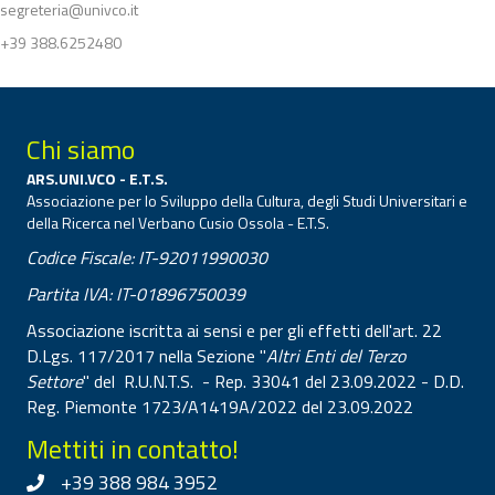
segreteria@univco.it
+39 388.6252480
Chi siamo
ARS.UNI.VCO - E.T.S.
Associazione per lo Sviluppo della Cultura, degli Studi Universitari e
della Ricerca nel Verbano Cusio Ossola - E.T.S.
Codice Fiscale: IT-92011990030
Partita IVA: IT-01896750039
Associazione iscritta ai sensi e per gli effetti dell'art. 22
D.Lgs. 117/2017 nella Sezione "
Altri Enti del Terzo
Settore
" del R.U.N.T.S. - Rep. 33041 del 23.09.2022 - D.D.
Reg. Piemonte 1723/A1419A/2022 del 23.09.2022
Mettiti in contatto!
+39 388 984 3952