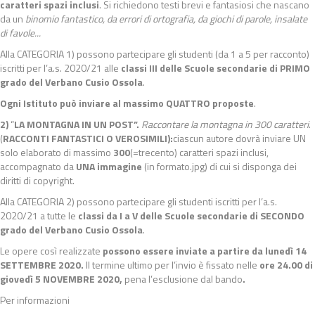
caratteri spazi inclusi
. Si richiedono testi brevi e fantasiosi che nascano
da un
binomio fantastico, da errori di ortografia, da giochi di parole, insalate
di favole...
Alla CATEGORIA 1) possono partecipare gli studenti (da 1 a 5 per racconto)
iscritti per l’a.s. 2020/21 alle
classi III delle Scuole secondarie di PRIMO
grado del Verbano Cusio Ossola
.
Ogni Istituto può inviare al massimo QUATTRO proposte
.
2)
“
LA MONTAGNA IN UN POST”
.
Raccontare la montagna in 300 caratteri
.
(
RACCONTI FANTASTICI O VEROSIMILI):
ciascun autore dovrà inviare UN
solo elaborato di massimo
300
(=trecento) caratteri spazi inclusi,
accompagnato da
UNA immagine
(in formato.jpg) di cui si disponga dei
diritti di copyright.
Alla CATEGORIA 2) possono partecipare gli studenti iscritti per l’a.s.
2020/21 a tutte le
classi da
I a V delle Scuole secondarie di SECONDO
grado del Verbano Cusio Ossola
.
Le opere così realizzate
possono essere inviate
a partire da lunedì 14
SETTEMBRE 2020.
Il termine ultimo per l’invio è fissato nelle
ore 24.00 di
giovedì 5 NOVEMBRE 2020
,
pena l’esclusione dal bando
.
Per informazioni