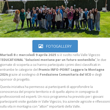
FOTOGALLERY
Martedì 8
e
mercoledì 9 aprile 2025
si è svolto nella Valle Vigezzo
l’
EDUCATIONAL
“
Soluzioni montane per un futuro sostenibile
”, le due
giornate di scoperta a cui hanno partecipato i primi dieci classificati in
entrambe le categorie del
Premio INFO-POINT Leggere le Montagne
2024
grazie al sostegno di
Fondazione Comunitaria del VCO
e degli
sponsor di progetto.
Questa iniziativa ha permesso ai partecipanti di approfondire la
conoscenza del proprio territorio e di quello alpino in compagnia di
professionisti ed esperti. Un ricco programma ha previsto per i giovani
partecipanti visite guidate in Valle Vigezzo, tra aziende agricole e riflessioni
sulla vita in montagna con "attori" importanti della Valle.