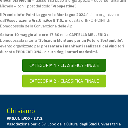
Giovanola Noemi
– classe 1BS Liceo Giorgio Spezia – docente Tantardini
Michela – con il post dal titolo “
Prospettive
”.
Il
Premio Info-Point Leggere le Montagne 2024
è stato organizzato
dall’
Associazione Ars.Uni.Vco E.T.S.,
in qualità di INFO-POINT di
Domodossola della Convenzione delle Alpi.
Sabato
10 maggio alle ore 17.30
nella
CAPPELLA MELLERIO
di
Domodossola si terrà "
Soluzioni Montane per un Futuro Sostenibile
",
evento organizzato per
presentare i manifesti realizzati dai vincitori
durante l'EDUCATIONAL a cura degli autori medesimi.
CATEGORIA 1 - CLASSIFICA FINALE
CATEGORIA 2 - CLASSIFICA FINALE
Chi siamo
ARS.UNI.VCO - E.T.S.
Associazione per lo Sviluppo della Cultura, degli Studi Universitari e