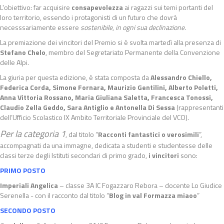
L'obiettivo: far acquisire
consapevolezza
ai ragazzi sui temi portanti del
loro territorio, essendo i protagonisti di un futuro che dovrà
necesssariamente essere
sostenibile
,
in ogni sua declinazione.
La premiazione dei vincitori del Premio si è svolta martedì alla presenza di
Stefano Chelo
, membro del Segretariato Permanente della Convenzione
delle Alpi.
La giuria per questa edizione, è stata composta da
Alessandro Chiello,
Federica Corda, Simone Fornara, Maurizio Gentilini, Alberto Poletti,
Anna Vittoria Rossano, Maria Giuliana Saletta, Francesca Tonossi,
Claudio Zella Geddo, Sara Antiglio e Antonella Di Sessa
(rappresentanti
dell’Ufficio Scolastico IX Ambito Territoriale Provinciale del VCO).
Per la categoria 1
, dal titolo “
Racconti fantastici o verosimili
”,
accompagnati da una immagne, dedicata a studenti e studentesse delle
classi terze degli Istituti secondari di primo grado,
i vincitori
sono:
PRIMO POSTO
Imperiali Angelica
– classe 3A IC Fogazzaro Rebora – docente Lo Giudice
Serenella - con il racconto dal titolo “
Blog in val Formazza miaoo
”
SECONDO POSTO