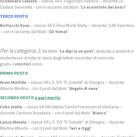
Scodellaro Celeste
– classe 3A IC Fogazzaro Rebora – docente Lo
Giudice Serenella - con il racconto dal titolo “
Lo scoiattolo dei bosci
”
TERZO POSTO
Bottacchi Evan
– classe 3A IC Rina Monti Stella – docente Zuffi Valentina
– con il racconto dal titolo “
Gli Yamai
”.
Per la categoria 2
, dal titolo “
Le Alpi in un post
”, dedicata a studenti e
studentesse di tutte le classi degli Istituti secondari di secondo
grado,
i
vincitori
sono:
PRIMO POSTO
Aresi Matilde
– classe 5A L.S. ISS “P. Gobetti” di Omegna – docente
Alberto Medina - con il post dal titolo “
Angelo di neve
”
SECONDO POSTO
a pari merito
Cobo Joella
– classe 4A SIA Istituto Ferrini Franzosini di Verbania –
docente Cardone Anastasia – con il post dal titolo “
Bianco
”
Lanza Alessia
– classe 5A L.S. ISS “P. Gobetti” di Omegna – docente
Medina Alberto – con il post dal titolo “
Ieri e Oggi
”