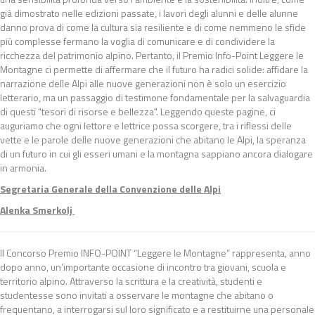
già dimostrato nelle edizioni passate, i lavori degli alunni e delle alunne
danno prova di come la cultura sia resiliente e di come nemmeno le sfide
più complesse fermano la voglia di comunicare e di condividere la
ricchezza del patrimonio alpino. Pertanto, il Premio Info-Point Leggere le
Montagne ci permette di affermare che il futuro ha radici solide: affidare la
narrazione delle Alpi alle nuove generazioni non è solo un esercizio
letterario, ma un passaggio di testimone fondamentale per la salvaguardia
di questi "tesori di risorse e bellezza". Leggendo queste pagine, ci
auguriamo che ogni lettore e lettrice possa scorgere, tra i riflessi delle
vette e le parole delle nuove generazioni che abitano le Alpi, la speranza
di un futuro in cui gli esseri umani e la montagna sappiano ancora dialogare
in armonia.
Segretaria Generale della Convenzione delle Alpi
Alenka Smerkolj
Il Concorso Premio INFO-POINT “Leggere le Montagne” rappresenta, anno
dopo anno, un’importante occasione di incontro tra giovani, scuola e
territorio alpino. Attraverso la scrittura e la creatività, studenti e
studentesse sono invitati a osservare le montagne che abitano o
frequentano, a interrogarsi sul loro significato e a restituirne una personale