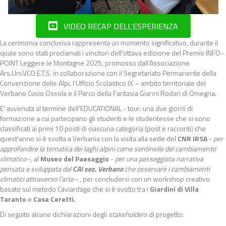
VIDEO RECAP DELL'ESPERIENZA
La cerimonia conclusiva rappresenta un momento significativo, durante il
quale sono stati proclamati i vincitori dell'ottava edizione del Premio INFO-
POINT Leggere le Montagne 2025, promosso dall’Associazione
Ars.Uni.VCO E.T.S. in collaborazione con il Segretariato Permanente della
Convenzione delle Alpi, l’Ufficio Scolastico IX – ambito territoriale del
Verbano Cusio Ossola e il Parco della Fantasia Gianni Rodari di Omegna.
E' avvenuta al termine dell'EDUCATIONAL - tour: una due giorni di
formazione a cui partecipano gli studenti e le studentesse che si sono
classificati ai primi 10 posti di ciascuna categoria (post e racconti) che
quest’anno si è svolta a Verbania con la visita alla sede del
CNR IRSA
-
per
approfondire la tematica dei laghi alpini come sentinelle del cambiamento
climatico
-, al
Museo del Paesaggio
-
per una passeggiata narrativa
pensata e sviluppata dal
CAI sez. Verbano
che osservare i cambiamenti
climatici attraverso l’arte
- , per concludersi con un workshop creativo
basato sul metodo Caviardage che si è svolto tra i
Giardini di Villa
Taranto
e
Casa Ceretti.
Di seguito alcune dichiarazioni degli
stakeholders
di progetto: