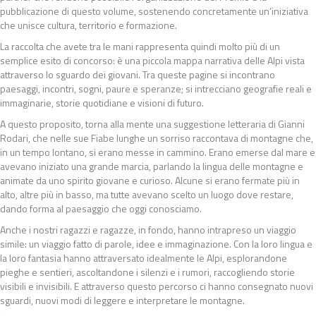
pubblicazione di questo volume, sostenendo concretamente un’iniziativa
che unisce cultura, territorio e formazione.
La raccolta che avete tra le mani rappresenta quindi molto più di un
semplice esito di concorso: è una piccola mappa narrativa delle Alpi vista
attraverso lo sguardo dei giovani. Tra queste pagine si incontrano
paesaggi, incontri, sogni, paure e speranze; si intrecciano geografie reali e
immaginarie, storie quotidiane e visioni di futuro.
A questo proposito, torna alla mente una suggestione letteraria di Gianni
Rodari, che nelle sue Fiabe lunghe un sorriso raccontava di montagne che,
in un tempo lontano, si erano messe in cammino. Erano emerse dal mare e
avevano iniziato una grande marcia, parlando la lingua delle montagne e
animate da uno spirito giovane e curioso. Alcune si erano fermate più in
alto, altre più in basso, ma tutte avevano scelto un luogo dove restare,
dando forma al paesaggio che oggi conosciamo.
Anche i nostri ragazzi e ragazze, in fondo, hanno intrapreso un viaggio
simile: un viaggio fatto di parole, idee e immaginazione. Con la loro lingua e
la loro fantasia hanno attraversato idealmente le Alpi, esplorandone
pieghe e sentieri, ascoltandone i silenzi e i rumori, raccogliendo storie
visibili e invisibili. E attraverso questo percorso ci hanno consegnato nuovi
sguardi, nuovi modi di leggere e interpretare le montagne.