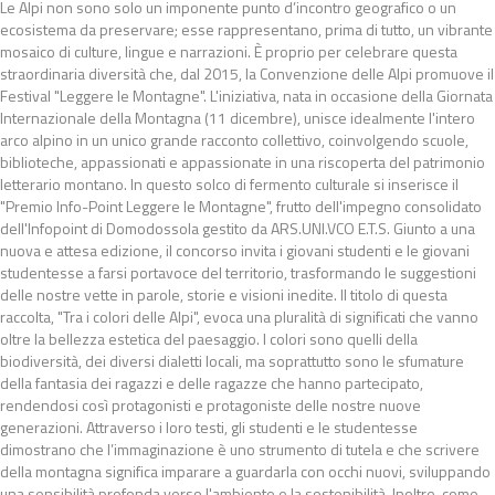
Le Alpi non sono solo un imponente punto d’incontro geografico o un
ecosistema da preservare; esse rappresentano, prima di tutto, un vibrante
mosaico di culture, lingue e narrazioni. È proprio per celebrare questa
straordinaria diversità che, dal 2015, la Convenzione delle Alpi promuove il
Festival "Leggere le Montagne". L'iniziativa, nata in occasione della Giornata
Internazionale della Montagna (11 dicembre), unisce idealmente l'intero
arco alpino in un unico grande racconto collettivo, coinvolgendo scuole,
biblioteche, appassionati e appassionate in una riscoperta del patrimonio
letterario montano. In questo solco di fermento culturale si inserisce il
"Premio Info-Point Leggere le Montagne", frutto dell'impegno consolidato
dell'Infopoint di Domodossola gestito da ARS.UNI.VCO E.T.S. Giunto a una
nuova e attesa edizione, il concorso invita i giovani studenti e le giovani
studentesse a farsi portavoce del territorio, trasformando le suggestioni
delle nostre vette in parole, storie e visioni inedite. Il titolo di questa
raccolta, "Tra i colori delle Alpi", evoca una pluralità di significati che vanno
oltre la bellezza estetica del paesaggio. I colori sono quelli della
biodiversità, dei diversi dialetti locali, ma soprattutto sono le sfumature
della fantasia dei ragazzi e delle ragazze che hanno partecipato,
rendendosi così protagonisti e protagoniste delle nostre nuove
generazioni. Attraverso i loro testi, gli studenti e le studentesse
dimostrano che l’immaginazione è uno strumento di tutela e che scrivere
della montagna significa imparare a guardarla con occhi nuovi, sviluppando
una sensibilità profonda verso l'ambiente e la sostenibilità. Inoltre, come