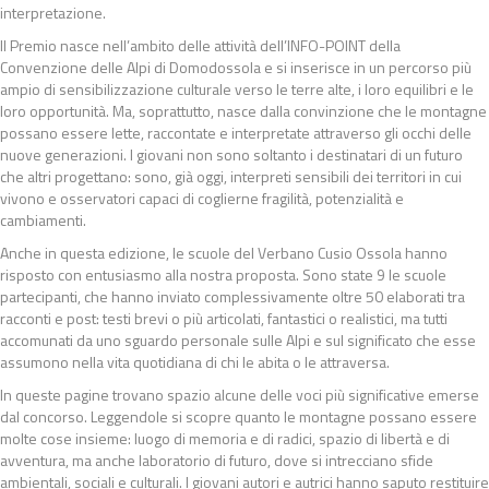
interpretazione.
Il Premio nasce nell’ambito delle attività dell’INFO-POINT della
Convenzione delle Alpi di Domodossola e si inserisce in un percorso più
ampio di sensibilizzazione culturale verso le terre alte, i loro equilibri e le
loro opportunità. Ma, soprattutto, nasce dalla convinzione che le montagne
possano essere lette, raccontate e interpretate attraverso gli occhi delle
nuove generazioni. I giovani non sono soltanto i destinatari di un futuro
che altri progettano: sono, già oggi, interpreti sensibili dei territori in cui
vivono e osservatori capaci di coglierne fragilità, potenzialità e
cambiamenti.
Anche in questa edizione, le scuole del Verbano Cusio Ossola hanno
risposto con entusiasmo alla nostra proposta. Sono state 9 le scuole
partecipanti, che hanno inviato complessivamente oltre 50 elaborati tra
racconti e post: testi brevi o più articolati, fantastici o realistici, ma tutti
accomunati da uno sguardo personale sulle Alpi e sul significato che esse
assumono nella vita quotidiana di chi le abita o le attraversa.
In queste pagine trovano spazio alcune delle voci più significative emerse
dal concorso. Leggendole si scopre quanto le montagne possano essere
molte cose insieme: luogo di memoria e di radici, spazio di libertà e di
avventura, ma anche laboratorio di futuro, dove si intrecciano sfide
ambientali, sociali e culturali. I giovani autori e autrici hanno saputo restituire