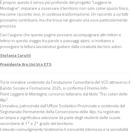
È proprio questo il senso più profondo del progetto “Leggere le
Montagne”: imparare a osservare il territorio non solo come spazio fisico,
ma come racconto vivo, in continua trasformazione. Un racconto a cui tutti
possiamo contribuire, ma che trova nei giovani una voce particolarmente
preziosa.
Con l’augurio che queste pagine possano accompagnare altri lettori e
lettrici in questo viaggio tra parole e paesaggi alpini, vi invitiamo a
proseguire la lettura lasciandovi guidare dalla creatività dei loro autori.
Stefania Cerutti
Presidente Ars.Uni.Vco ETS
Tra le iniziative sostenute da Fondazione Comunitaria del VCO attraverso il
Bando Sociale e Formazione 2025, si conferma il Premio Info-
Point
Leggere le Montagne
, concorso letterario dal titolo “Tra i colori delle
Alpi”.
L’iniziativa, patrocinata dall’Ufficio Scolastico Provinciale e sostenuta dal
Segretariato Permanente della Convenzione delle Alpi, ha registrato
un’ampia e significativa adesione da parte degli studenti delle scuole
secondarie di 1° e 2° grado del territorio.
L’elevato coinvolgimento testimonia il crescente interesse e la sensibilità