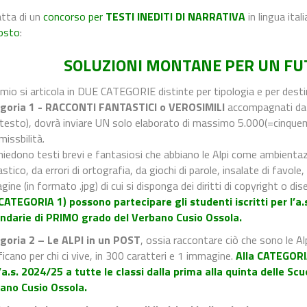
atta di un
concorso per
TESTI INEDITI DI NARRATIVA
in lingua itali
osto
:
SOLUZIONI MONTANE PER UN FU
emio si articola in DUE CATEGORIE distinte per tipologia e per dest
goria 1 - RACCONTI FANTASTICI o VEROSIMILI
accompagnati da 
testo), dovrà inviare UN solo elaborato di massimo 5.000(=cinquemil
issbilità.
ichiedono testi brevi e fantasiosi che abbiano le Alpi come ambient
stico, da errori di ortografia, da giochi di parole, insalate di favol
ine (in formato .jpg) di cui si disponga dei diritti di copyright o dise
 CATEGORIA 1) possono partecipare gli studenti iscritti per l’a
ndarie di PRIMO grado del Verbano Cusio Ossola.
goria 2 – Le ALPI in un POST
, ossia raccontare ciò che sono le A
ficano per chi ci vive, in 300 caratteri e 1 immagine.
Alla
CATEGORIA
l’a.s. 2024/25 a tutte le classi dalla prima alla quinta delle 
ano Cusio Ossola.