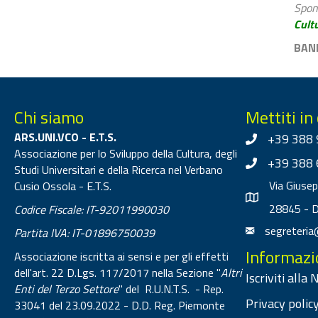
Spon
Cult
BAN
Chi siamo
Mettiti in
ARS.UNI.VCO - E.T.S.
+39 388 
Associazione per lo Sviluppo della Cultura, degli
+39 388 
Studi Universitari e della Ricerca nel Verbano
Via Giuse
Cusio Ossola - E.T.S.
28845 - 
Codice Fiscale: IT-92011990030
segreteria
Partita IVA: IT-01896750039
Informazi
Associazione iscritta ai sensi e per gli effetti
dell'art. 22 D.Lgs. 117/2017 nella Sezione "
Altri
Iscriviti alla
Enti del Terzo Settore
" del R.U.N.T.S. - Rep.
Privacy policy
33041 del 23.09.2022 - D.D. Reg. Piemonte