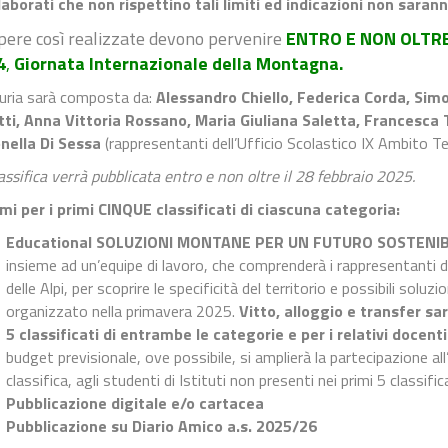
elaborati che non rispettino tali limiti ed indicazioni non sara
pere così realizzate devono pervenire
ENTRO E NON OLTRE 
4
,
Giornata Internazionale della Montagna.
iuria sarà composta da:
Alessandro Chiello, Federica Corda, Simo
tti, Anna Vittoria Rossano, Maria Giuliana Saletta, Francesca 
nella Di Sessa
(rappresentanti dell’Ufficio Scolastico IX Ambito Ter
assifica verrà pubblicata entro e non oltre il 28 febbraio 2025.
mi per i primi CINQUE classificati di ciascuna categoria:
Educational SOLUZIONI MONTANE PER UN FUTURO SOSTENIB
insieme ad un’equipe di lavoro, che comprenderà i rappresentanti
delle Alpi, per scoprire le specificità del territorio e possibili soluz
organizzato nella primavera 2025.
Vitto, alloggio e transfer sa
5 classificati di entrambe le categorie e per i relativi doce
budget previsionale, ove possibile, si amplierà la partecipazione 
classifica, agli studenti di Istituti non presenti nei primi 5 classifica
Pubblicazione digitale e/o cartacea
Pubblicazione su Diario Amico a.s. 2025/26