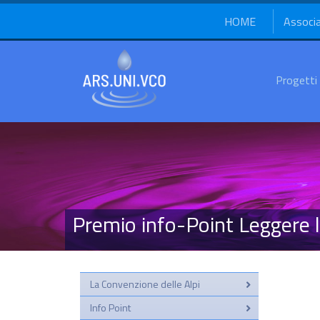
HOME
Associ
Progetti
Premio info-Point Leggere
La Convenzione delle Alpi
Info Point