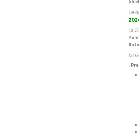
Gli 
Le o
202
La G
Pole
Anto
La cl
I
Pre