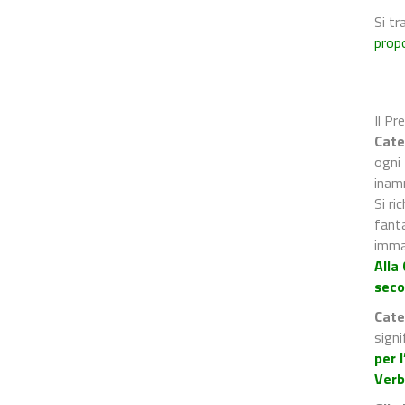
Si tr
prop
Il Pr
Cate
ogni 
inamm
Si r
fanta
immag
Alla
seco
Cate
signi
per 
Verb