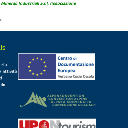
inerali Industriali S.r.l, Associazione
.
ls
ella
e attività
ei
ile