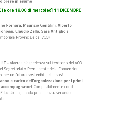
nno prese in esame
le ore 18.00 di mercoledì 11 DICEMBRE
ne Fornara, Maurizio Gentilini, Alberto
Tonossi, Claudio Zella
,
Sara Antiglio
e
ritoriale Provinciale del VCO).
ILE -
Vivere un’esperienza sul territorio del VCO
 del Segretariato Permanente della Convenzione
ioni per un futuro sostenibile, che sarà
ranno a carico dell’organizzazione per i primi
nti accompagnatori
. Compatibilmente con il
all’Educational, dando precedenza, secondo
ti.