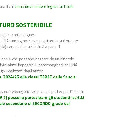
ana il cui
tema deve essere legato al titolo
TURO SOSTENIBILE
inatari, come segue:
UNA immagine: ciascun autore (1 autore per
a) caratteri spazi inclusi a pena di
azione e che possano nascere da un binomio
e, interviste impossibili...accompagnati da UNA
gni realizzati dagli autori.
.s. 2024/25 alle classi TERZE delle Scuole
lpi, come vengono vissute dai partecipanti, cosa
 2) possono partecipare gli studenti iscritti
Scuole secondarie di SECONDO grado del