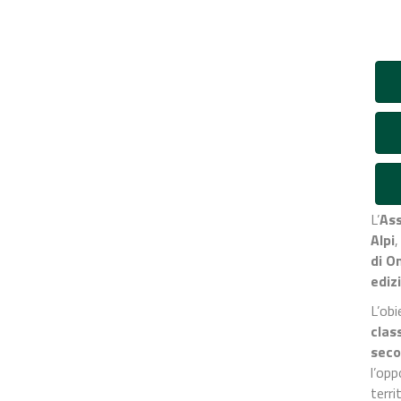
L’
Ass
Alpi
,
di 
ediz
L’obi
clas
seco
l’opp
terri