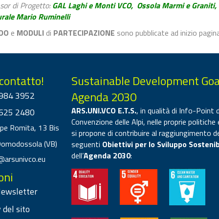
sor di Progetto:
GAL Laghi e Monti VCO, Ossola Marmi e Graniti, M
urale Mario Ruminelli
DO
e
MODULI
di
PARTECIPAZIONE
sono pubblicate ad inizio pagina
 contatto!
Sustainable Development Goa
Agenda 2030
984 3952
ARS.UNI.VCO E.T.S.
, in qualità di Info-Point d
625 2480
Convenzione delle Alpi, nelle proprie politiche 
ppe Romita, 13 Bis
si propone di contribuire al raggiungimento d
Domodossola (VB)
seguenti
Obiettivi per lo Sviluppo Sostenib
dell’
Agenda 2030
:
@arsunivco.eu
oni
 Newsletter
 del sito