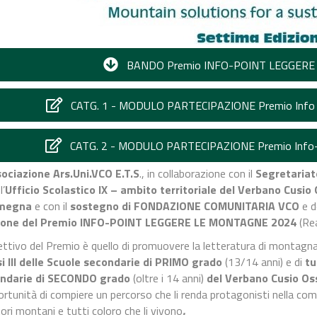
BANDO Premio INFO-POINT LEGGERE
CATG. 1 - MODULO PARTECIPAZIONE Premio Info 
CATG. 2 - MODULO PARTECIPAZIONE Premio Info-
ociazione Ars.Uni.VCO E.T.S
., in collaborazione con il
Segretariat
 l’
Ufficio Scolastico IX – ambito territoriale del Verbano Cusio
Omegna
e con il
sostegno di FONDAZIONE COMUNITARIA VCO
e d
ione del Premio INFO-POINT LEGGERE LE MONTAGNE 2024
(Re
ettivo del Premio è quello di promuovere la letteratura di montagna,
si III delle Scuole secondarie di PRIMO grado
(13/14 anni) e di
tu
ndarie di SECONDO grado
(oltre i 14 anni)
del Verbano Cusio Os
ortunità di compiere un percorso che li renda protagonisti nella co
tori montani e tutti coloro che li vivono
.