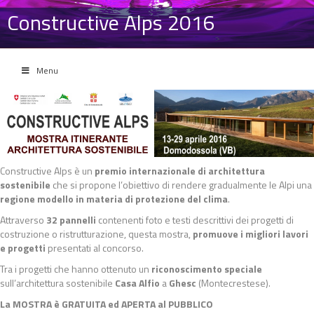
Constructive Alps 2016
Menu
Constructive Alps è un
premio internazionale di architettura
sostenibile
che si propone l’obiettivo di rendere gradualmente le Alpi una
regione modello in materia di protezione del clima
.
Attraverso
32 pannelli
contenenti foto e testi descrittivi dei progetti di
costruzione o ristrutturazione, questa mostra,
promuove i migliori lavori
e progetti
presentati al concorso.
Tra i progetti che hanno ottenuto un
riconoscimento speciale
sull’architettura sostenibile
Casa Alfio
a
Ghesc
(Montecrestese).
La MOSTRA
è GRATUITA ed APERTA al PUBBLICO