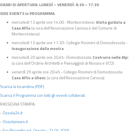
ORARI DI APERTURA: LUNEDÌ – VENERDÌ: 8.30 – 17.30
SIDE EVENTS in PROGRAMMA
:
mercoledì 13 aprile ore 14.00 - Montecrestese:
Visita guidata a
Casa Alfio
(a cura dell’Associazione Canova e del Comune di
Montecrestese)
mercoledì 13 aprile ore 17.30- Collegio Rosmini di Domodossola -
Inaugurazione della mostra
mercoledì 20 aprile ore 20.45- Domodossola:
Costruire nelle Alp
i
(a cura dell’Ordine Architetti e Paesaggisti di Novara e VCO)
venerdì 29 aprile ore 20.45 - Collegio Rosmini di Domodossola:
Casa Alfio a Ghesc
(a cura dell’Associazione Canova)
Scarica la locandina (PDF)
Scarica il Programma con tutti gli eventi collaterali
.
RASSEGNA STAMPA:
-
Ossola24.it
-
Ossolanews.it
-
Eco Risveglio ed. Ossola - 21.04.2016