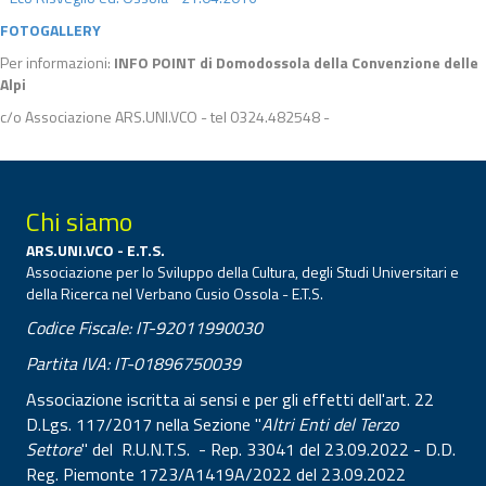
FOTOGALLERY
Per informazioni:
INFO POINT di Domodossola della Convenzione delle
Alpi
c/o Associazione ARS.UNI.VCO - tel 0324.482548 -
Chi siamo
ARS.UNI.VCO - E.T.S.
Associazione per lo Sviluppo della Cultura, degli Studi Universitari e
della Ricerca nel Verbano Cusio Ossola - E.T.S.
Codice Fiscale: IT-92011990030
Partita IVA: IT-01896750039
Associazione iscritta ai sensi e per gli effetti dell'art. 22
D.Lgs. 117/2017 nella Sezione "
Altri Enti del Terzo
Settore
" del R.U.N.T.S. - Rep. 33041 del 23.09.2022 - D.D.
Reg. Piemonte 1723/A1419A/2022 del 23.09.2022