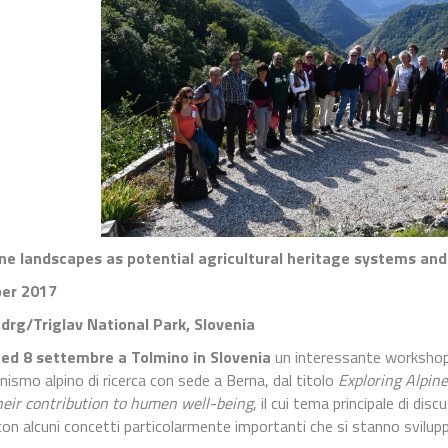
ine landscapes as potential agricultural heritage systems and
ber 2017
drg/Triglav National Park, Slovenia
 ed 8 settembre a Tolmino in Slovenia
un interessante workshop
anismo alpino di ricerca con sede a Berna, dal titolo
Exploring Alpine
eir contribution to humen well-being
, il cui tema principale di dis
on alcuni concetti particolarmente importanti che si stanno svilupp