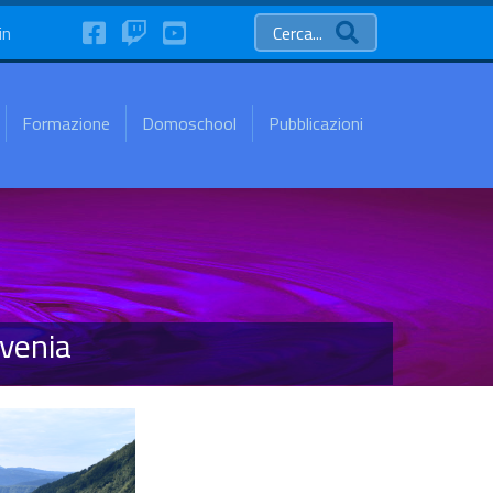
FaceBook
Twitch
YouTube
in
Cerca...
Formazione
Domoschool
Pubblicazioni
venia