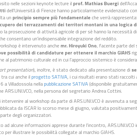
ito nelle sezioni keynote lecture il
prof. Mathias Buergi
dell'Acc
tti
dell'Università di Firenze hanno particolarmente evidenziato co
ulta un
principio sempre più fondamentale
che verrà rappresentato
cupero dei terrazzamenti dei territori montani in una logica di 
o la prosecuzione di attività agricole di per sè hanno la necessità 
he consentano un'indispensabile integrazione del reddito.
workshop è intervenuto anche
mr.
Hiroyuki Ono
, facente parte del
ve possibilità di candidature per ottenere il marchio GIAHS
rig
he al patrimonio culturale ed in cui l'approccio sistemico è consider
ort presentation
), inoltre, è stato dedicato alla presentazione di
se
, tra cui anche il
progetto SATIVA
, i cui risultati erano stati raccol
 a Villadossola nella
pubblicazione SATIVA
(disponibile gratuitame
ne ARS.UNI.VCO, nella persona del segretario Andrea Cottini.
di intervenire al workshop da parte di ARS.UNI.VCO è avvenuta a se
bblicata da ISCAR lo scorso mese di giugno, valutata positivamente
arte degli organizzatori.
to ad alcune informazioni apprese durante l'incontro, ARS.UNI.VCO
co per illustrare le possibilità collegate al marchio GIAHS.