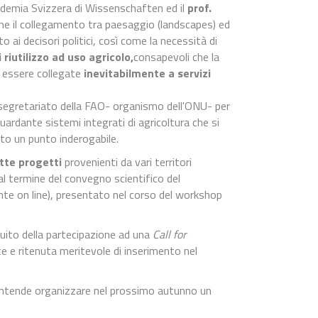
ademia Svizzera di Wissenschaften ed il
prof.
me il collegamento tra paesaggio (landscapes) ed
 ai decisori politici, così come la necessità di
riutilizzo ad uso agricolo,
consapevoli che la
di essere collegate
inevitabilmente a servizi
 segretariato della FAO- organismo dell'ONU- per
uardante sistemi integrati di agricoltura che si
ato un punto inderogabile.
tte progetti
provenienti da vari territori
ti al termine del convegno scientifico del
nte on line), presentato nel corso del workshop
guito della partecipazione ad una
Call for
 e ritenuta meritevole di inserimento nel
 intende organizzare nel prossimo autunno un