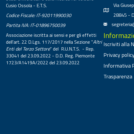
Via Giuse
Cusio Ossola - E.T.S.
28845 - 
Codice Fiscale: IT-92011990030
segreteria
Partita IVA: IT-01896750039
Informazi
Associazione iscritta ai sensi e per gli effetti
dell'art. 22 D.Lgs. 117/2017 nella Sezione "
Altri
Iscriviti alla
Enti del Terzo Settore
" del R.U.N.T.S. - Rep.
Privacy policy
33041 del 23.09.2022 - D.D. Reg. Piemonte
1723/A1419A/2022 del 23.09.2022
Informativa P
Trasparenza