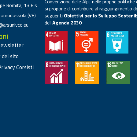
Convenzione delle Alpi, nelle proprie politiche 
ppe Romita, 13 Bis
si propone di contribuire al raggiungimento d
Domodossola (VB)
seguenti
Obiettivi per lo Sviluppo Sostenib
dell’
Agenda 2030
:
@arsunivco.eu
oni
 Newsletter
 del sito
rivacy Corsisti