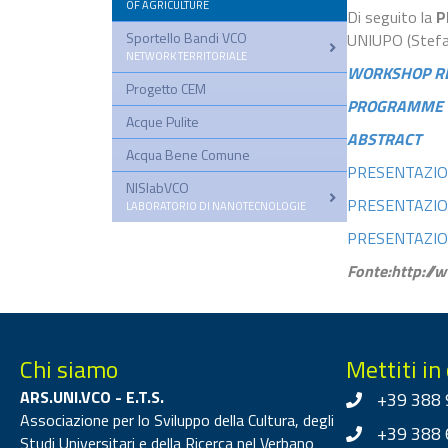
OF AGRICULTURE
Di seguito la
P
Sportello Bandi VCO
–
UNIUPO (Stefan
NETWORK TERRITORIALE
WORKSHOP R
Progetto CEM
PROGRAMME
Acque Pulite
ABSTRACT
Acqua Bene Comune
PRESENTAZIONI 
NISlabVCO
–
PRESENTAZIONI -
LABORATORIO DI NANOTECNOLOGIE
PRESENTAZIONI 
Fonte:http://
Chi siamo
Mettiti in
ARS.UNI.VCO - E.T.S.
+39 388 
Associazione per lo Sviluppo della Cultura, degli
+39 388 
Studi Universitari e della Ricerca nel Verbano