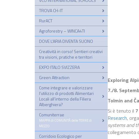
VCO INTERNATIONAL SCHOOLS
TROVA CH-IT
RurACT
Agroforestry – WINCA4TI
DOVE L’ARIA DIVENTA SUONO
Creatività in corso! Sentieri creativi
tra visioni, pratiche e territori
EXPO ITALO SVIZZERA
Green Attraction
Exploring Alp
Come integrare e valorizzare
7./8. Septem
l’utilizzo di prodotti Alimentari
Locali all’interno della Filiera
Tolmin and Ča
Alberghiera?
Si è tenuto il
7
Comuniterrae
–
Research
, org
MAPPA di COMUNITÀ delle TERRE di
systems and th
MEZZO
collegamento c
Corridoio Ecologico per
–