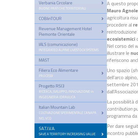
Verbania Circolare
A questo propos
BUONE PRATICHE TERRITORIALI
Mauro Agnole
agricoltura ris
COBIinTOUR
procedere al
re
Revenue Management Hotel
reintroduzione 
Piemonte Orientale
ecosistemici
c
IALS (comunicazione)
–
Nel corso del 
INTEGRATED ALPINE LIVESTOCK SYSTEMS
illustrare le
nuo
riferiscono anc
MAST
Uno spazio (
sh
Filiera Eco Alimentare
–
PROCESSI
dell'arco alpino
settembre 2016
Progetto RSI3
–
dall'Associazio
RICERCA, SVILUPPO, INNOVAZIONE in
INGEGNERIA IDRAULICA
La possibilità 
Italian Mountain Lab
–
contribution
pu
COLTIVAZIONE SPERIMENTALE CANAPA
programma da p
NEL VCO
Per dare segui
SA.T.I.V.A.
–
incontro pubbli
SAVE A TERRITORY INCREASING VALUE