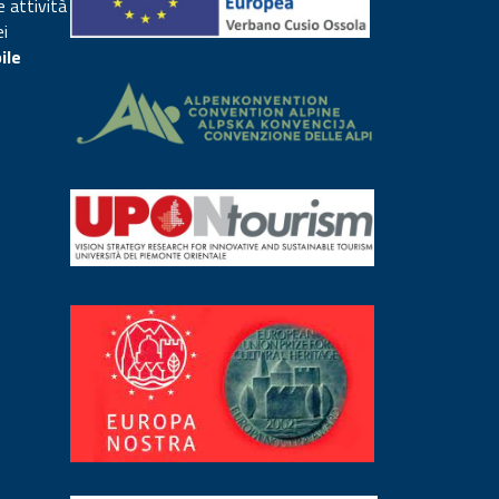
e attività
ei
ile