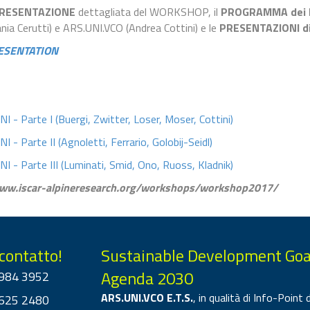
RESENTAZIONE
dettagliata del WORKSHOP, il
PROGRAMMA dei 
ia Cerutti) e ARS.UNI.VCO (Andrea Cottini) e le
PRESENTAZIONI di
ESENTATION
- Parte I (Buergi, Zwitter, Loser, Moser, Cottini)
 Parte II (Agnoletti, Ferrario, Golobij-Seidl)
- Parte III (Luminati, Smid, Ono, Ruoss, Kladnik)
www.iscar-alpineresearch.org/workshops/workshop2017/
 contatto!
Sustainable Development Goa
Agenda 2030
984 3952
ARS.UNI.VCO E.T.S.
, in qualità di Info-Point d
625 2480