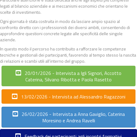
legati al bilancio aziendale e ai meccanismi economici che orientano le
scelte di investimento.
Ogni giornata è stata costruita in modo da lasciare ampio spazio al
confronto diretto con i professionisti dei diversi ambiti, consentendo di
approfondire questioni concrete legate alle specificità delle singole
aziende.
In questo modo il percorso ha contribuito a rafforzare le competenze
tecniche e gestionali dei partecipanti, favorendo al tempo stesso la nascita
di relazioni e scambi utili all’interno del gruppo.
20/01/2026 - Intervista a Igli Signori, Accotto
Caterina, Silvano Ribotta e Paola Rasetto
13/02/2026 - Intervista ad Alessandro Ragazzoni
26/02/2026 - Intervista a Anna Gaviglio, Caterina
Moresino e Andrea Ravelli
Feedback dei partecipanti agli incontri formativi