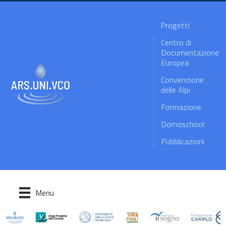
Progetti
Centro di
Documentazione
Europea
Convenzione
delle Alpi
Formazione
Domoschool
Pubblicazioni
Menu