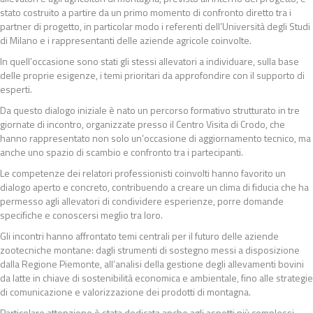
stato costruito a partire da un primo momento di confronto diretto tra i
partner di progetto, in particolar modo i referenti dell’Università degli Studi
di Milano e i rappresentanti delle aziende agricole coinvolte.
In quell’occasione sono stati gli stessi allevatori a individuare, sulla base
delle proprie esigenze, i temi prioritari da approfondire con il supporto di
esperti.
Da questo dialogo iniziale è nato un percorso formativo strutturato in tre
giornate di incontro, organizzate presso il Centro Visita di Crodo, che
hanno rappresentato non solo un’occasione di aggiornamento tecnico, ma
anche uno spazio di scambio e confronto tra i partecipanti.
Le competenze dei relatori professionisti coinvolti hanno favorito un
dialogo aperto e concreto, contribuendo a creare un clima di fiducia che ha
permesso agli allevatori di condividere esperienze, porre domande
specifiche e conoscersi meglio tra loro.
Gli incontri hanno affrontato temi centrali per il futuro delle aziende
zootecniche montane: dagli strumenti di sostegno messi a disposizione
dalla Regione Piemonte, all’analisi della gestione degli allevamenti bovini
da latte in chiave di sostenibilità economica e ambientale, fino alle strategie
di comunicazione e valorizzazione dei prodotti di montagna.
Particolare attenzione è stata dedicata anche agli aspetti più complessi