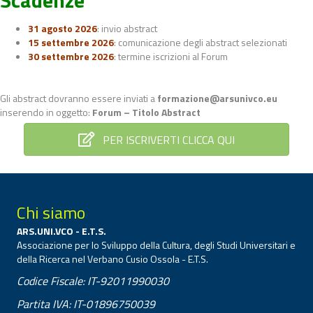
31 agosto 2026
: invio abstract
15 settembre 2026
: comunicazione degli abstract selezionati
30 settembre 2026
: termine iscrizioni al Forum
Gli abstract dovranno essere inviati a
formazione@arsunivco.eu
inserendo in oggetto:
Forum – Titolo Abstract
PER ISCRIVERTI CLICCA QUI
Chi siamo
ARS.UNI.VCO - E.T.S.
Associazione per lo Sviluppo della Cultura, degli Studi Universitari e
della Ricerca nel Verbano Cusio Ossola - E.T.S.
Codice Fiscale: IT-92011990030
Partita IVA: IT-01896750039