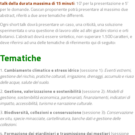
talk della durata massima di 15 minuti
: 10' per la presentazione e 5'
per le domande. Ciascun proponente potrà presentare al massimo due
abstract, riferiti a due aree tematiche differenti.
Ogni short talk dovrà presentare un caso, una criticità, una soluzione
sperimentata o una questione di lavoro utile ad altri giardini storici e orti
botanici. L’abstract dovrà essere sintetico, non superare 1.500 caratteri, e
deve riferirsi ad una delle tematiche di riferimento qui di seguito:
Tematiche
1.
Cambiamento climatico e stress idrico
(sessione 1):
Eventi estremi,
gestione del rischio, pratiche colturali, irrigazione, drenaggi, accumulo e riuso
delle acque, salute del suolo.
2.
Gestione, valorizzazione e sostenibilità
(sessione 2):
Modelli di
gestione, sostenibilità economica, partenariati, finanziamenti, indicatori di
impatto, accessibilità, turismo e narrazione culturale.
3.
Biodiversità, collezioni e conservazione
(sessione 3):
Conservazione
ex situ, specie minacciate, cartellinatura, banche dati e gestione delle
collezioni.
4.
Formazione dei giardinieri e trasmissione dei mestieri
(sessione