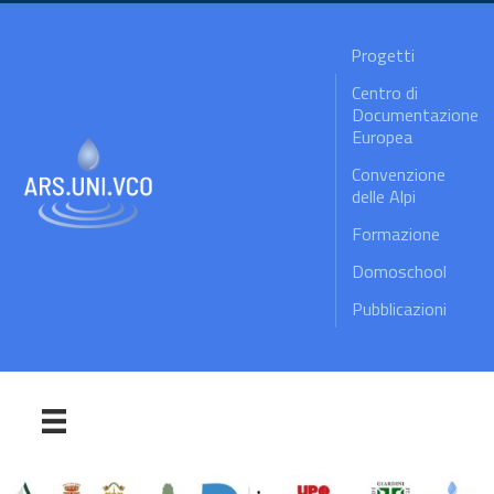
Progetti
Centro di
Documentazione
Europea
Convenzione
delle Alpi
Formazione
Domoschool
Pubblicazioni