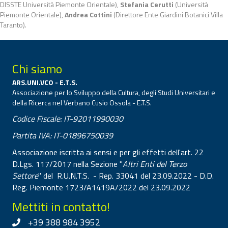
DISSTE Università Piemonte Orientale),
Stefania Cerutti
(Università
Piemonte Orientale),
Andrea Cottini
(Direttore Ente Giardini Botanici Villa
Taranto).
Chi siamo
ARS.UNI.VCO - E.T.S.
Associazione per lo Sviluppo della Cultura, degli Studi Universitari e
della Ricerca nel Verbano Cusio Ossola - E.T.S.
Codice Fiscale: IT-92011990030
Partita IVA: IT-01896750039
Associazione iscritta ai sensi e per gli effetti dell'art. 22
D.Lgs. 117/2017 nella Sezione "
Altri Enti del Terzo
Settore
" del R.U.N.T.S. - Rep. 33041 del 23.09.2022 - D.D.
Reg. Piemonte 1723/A1419A/2022 del 23.09.2022
Mettiti in contatto!
+39 388 984 3952