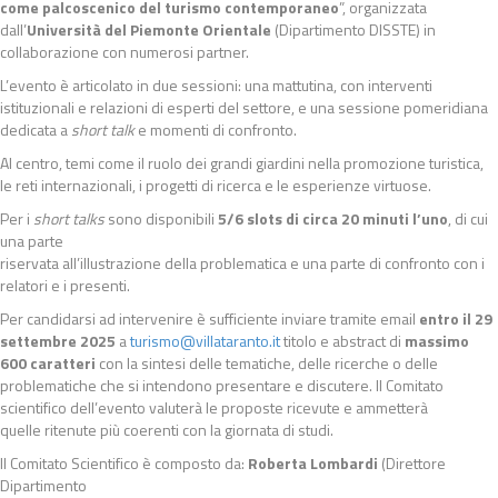
come palcoscenico del turismo contemporaneo
”, organizzata
dall’
Università del Piemonte Orientale
(Dipartimento DISSTE) in
collaborazione con numerosi partner.
L’evento è articolato in due sessioni: una mattutina, con interventi
istituzionali e relazioni di esperti del settore, e una sessione pomeridiana
dedicata a
short talk
e momenti di confronto.
Al centro, temi come il ruolo dei grandi giardini nella promozione turistica,
le reti internazionali, i progetti di ricerca e le esperienze virtuose.
Per i
short talks
sono disponibili
5/6 slots di circa 20 minuti l’uno
, di cui
una parte
riservata all’illustrazione della problematica e una parte di confronto con i
relatori e i presenti.
Per candidarsi ad intervenire è sufficiente inviare tramite email
entro
il 29
settembre 2025
a
turismo@villataranto.it
titolo e abstract di
massimo
600
caratteri
con la sintesi delle tematiche, delle ricerche o delle
problematiche che si intendono presentare e discutere. Il Comitato
scientifico dell’evento valuterà le proposte ricevute e ammetterà
quelle ritenute più coerenti con la giornata di studi.
Il Comitato Scientifico è composto da:
Roberta Lombardi
(Direttore
Dipartimento