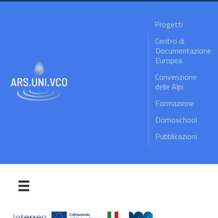
Progetti
Centro di
Documentazione
Europea
Convenzione
delle Alpi
Formazione
Domoschool
Pubblicazioni