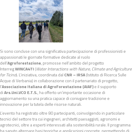
Si sono concluse con una significativa partecipazione di professionisti e
appassionati le giornate formative dedicate al ruolo
dell’
Agroforestazione
, promosse nell’ambito del progetto
Interreg
WINCA4TI
(
Water Interactions with Nature, Climate and Agriculture
for Ticino
). L’iniziativa, coordinata dal
CNR – IRSA
(Istituto di Ricerca Sulle
Acque di Verbania) in collaborazione con il partenariato di progetto,
l’
Associazione Italiana di AgroForestazione (AIAF)
e il supporto
di
Ars.Uni.VCO E.T.S.
, ha offerto un’importante occasione di
aggiornamento su una pratica capace di coniugare tradizione e
innovazione per la tutela delle risorse naturali.
L’evento ha registrato oltre 80 partecipanti, coinvolgendo in particolare
tecnici del settore tra cui ingegneri, architetti paesaggisti, agronomi e
agrotecnici, oltre a esperti interessati alla sostenibilità rurale. Il programma
ha saputo alternare basi teoriche e applicazioni concrete, permettendo di