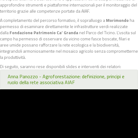
approfondire strumenti e piattaforme internazionali per il monitoraggio del
territorio grazie alle competenze portate da AIAF.
A completamento del percorso formativo, il sopralluogo a
Morimondo
ha
permesso di esaminare direttamente le infrastrutture verdi realizzate
dalla
Fondazione Patrimonio Ca’ Granda
nel Parco del Ticino. L’uscita sul
campo ha permesso di osservare da vicino come fasce boscate, filari e
aree umide possano rafforzare la rete ecologica e la biodiversità,
integrandoli armoniosamente nel mosaico agricolo senza comprometterne
la produttività.
Di seguito, saranno rese disponibili slides e interventi dei relatori:
Anna Panozzo - Agroforestazione: definizione, principi e
ruolo della rete associativa AIAF