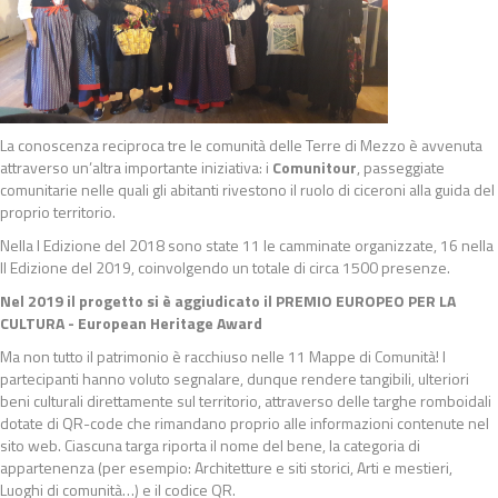
La conoscenza reciproca tre le comunità delle Terre di Mezzo è avvenuta
attraverso un’altra importante iniziativa: i
Comunitour
, passeggiate
comunitarie nelle quali gli abitanti rivestono il ruolo di ciceroni alla guida del
proprio territorio.
Nella I Edizione del 2018 sono state 11 le camminate organizzate, 16 nella
II Edizione del 2019, coinvolgendo un totale di circa 1500 presenze.
Nel 2019 il progetto si è aggiudicato il PREMIO EUROPEO PER LA
CULTURA - European Heritage Award
Ma non tutto il patrimonio è racchiuso nelle 11 Mappe di Comunità! I
partecipanti hanno voluto segnalare, dunque rendere tangibili, ulteriori
beni culturali direttamente sul territorio, attraverso delle targhe romboidali
dotate di QR-code che rimandano proprio alle informazioni contenute nel
sito web. Ciascuna targa riporta il nome del bene, la categoria di
appartenenza (per esempio: Architetture e siti storici, Arti e mestieri,
Luoghi di comunità…) e il codice QR.