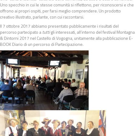
Uno specchio in cui le stesse comunità si riflettono, per riconoscersi e che
offrono ai propri ospiti, per farsi meglio comprendere. Un prodotto
creativo illustrato, parlante, con cui raccontarsi.
Il 7 ottobre 2017 abbiamo presentato pubblicamente i risultati del
percorso partecipato a
tutti
gli interessati, all’interno del festival Montagna
& Dintorni 2017 nel Castello di Vogogna, unitamente alla pubblicazione E-
BOOK Diario di un percorso di Partecipazione.