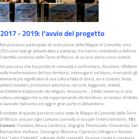
2017 - 2019: l'avvio del progetto
Nel processo partecipato di costruzione delle Mappe di Comunità, circa
250 sono stati gli abitanti attivi e partecipi che hanno contribuito a definire
l’identità condivisa delle Terre di Mezzo, di cui essi stessi sono custodi.
Un percorso che ha portato le comunità a confrontarsi, discutere, riflettere
sulle trasformazioni del loro territorio, interrogarsi sul futuro, ricercando gli
elementi più significativi di una cultura fatta di storia, usi e costumi, feste,
antichi mestieri, produzioni autoctone, racconti, leggende, dialetti,
architetture tradizionali, riti religiosi, devozione… il tutto immerso in una
natura selvaggia che si sta riappropriando del territorio, un tempo sfruttato
e lavorato dall’uomo ed oggi in gran parte in abbandono.
Il risultato di questo percorso sono state le Mappe di Comunità delle Terre
di Mezzo: una per ogni Comune coinvolto e una per l’intero territorio.
10 i
Comuni
: Trontano, Beura-Cardezza, Vogogna, Premosello-Chiovenda, San
Bernardino Verbano, Cossogno, Miazzina, Caprezzo, Intragna e Aurano.
Una “carta d’identità” culturale delle comunità, da esse creata e condivisa.