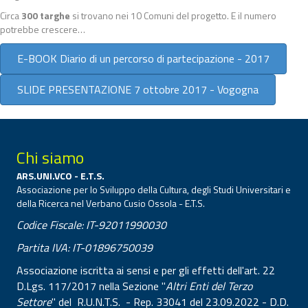
Circa
300 targhe
si trovano nei 10 Comuni del progetto. E il numero
potrebbe crescere…
E-BOOK Diario di un percorso di partecipazione - 2017
SLIDE PRESENTAZIONE 7 ottobre 2017 - Vogogna
Chi siamo
ARS.UNI.VCO - E.T.S.
Associazione per lo Sviluppo della Cultura, degli Studi Universitari e
della Ricerca nel Verbano Cusio Ossola - E.T.S.
Codice Fiscale: IT-92011990030
Partita IVA: IT-01896750039
Associazione iscritta ai sensi e per gli effetti dell'art. 22
D.Lgs. 117/2017 nella Sezione "
Altri Enti del Terzo
Settore
" del R.U.N.T.S. - Rep. 33041 del 23.09.2022 - D.D.