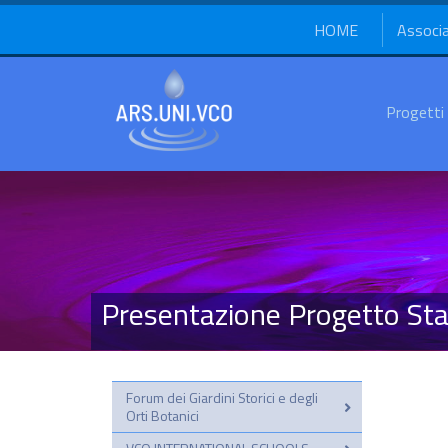
HOME
Associ
Progetti
Presentazione Progetto St
Forum dei Giardini Storici e degli
Orti Botanici