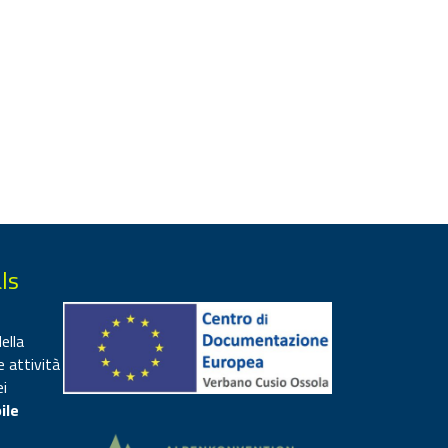
ls
ella
e attività
ei
ile