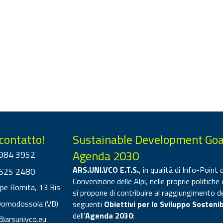
 contatto!
Sustainable Development Goa
Agenda 2030
984 3952
ARS.UNI.VCO E.T.S.
, in qualità di Info-Point d
625 2480
Convenzione delle Alpi, nelle proprie politiche 
ppe Romita, 13 Bis
si propone di contribuire al raggiungimento d
Domodossola (VB)
seguenti
Obiettivi per lo Sviluppo Sostenib
dell’
Agenda 2030
:
@arsunivco.eu