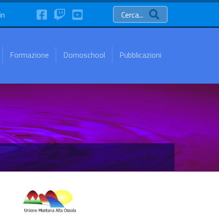
FaceBook
Twitch
YouTube
in
Cerca...
Formazione
Domoschool
Pubblicazioni