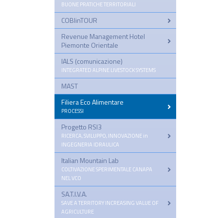
BUONE PRATICHE TERRITORIALI
COBIinTOUR
Revenue Management Hotel
Piemonte Orientale
IALS (comunicazione)
–
INTEGRATED ALPINE LIVESTOCK SYSTEMS
MAST
Filiera Eco Alimentare
–
PROCESSI
Progetto RSI3
–
RICERCA, SVILUPPO, INNOVAZIONE in
INGEGNERIA IDRAULICA
Italian Mountain Lab
–
COLTIVAZIONE SPERIMENTALE CANAPA
NEL VCO
SA.T.I.V.A.
–
SAVE A TERRITORY INCREASING VALUE OF
AGRICULTURE