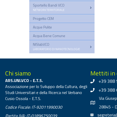
Sportello Bandi VCO
–
NETWORK TERRITORIALE
Progetto CEM
Acque Pulite
Acqua Bene Comune
NISlabVCO
–
LABORATORIO DI NANOTECNOLOGIE
Chi siamo
Mettiti in
ARS.UNI.VCO - E.T.S.
+39 388 
Associazione per lo Sviluppo della Cultura, degli
+39 388 
Studi Universitari e della Ricerca nel Verbano
Via Giuse
Cusio Ossola - E.T.S.
28845 - 
Codice Fiscale: IT-92011990030
segreteria
Partita IVA: IT-01896750039