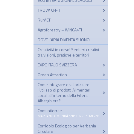
VCO INTERNATIONAL SCHOOLS
TROVA CH-IT
RurACT
Agroforestry – WINCA4TI
DOVE L’ARIA DIVENTA SUONO
Creatività in corso! Sentieri creativi
tra visioni, pratiche e territori
EXPO ITALO SVIZZERA
Green Attraction
Come integrare e valorizzare
l’utilizzo di prodotti Alimentari
Locali all’interno della Filiera
Alberghiera?
Comuniterrae
–
MAPPA di COMUNITÀ delle TERRE di MEZZO
Corridoio Ecologico per Verbania
–
Circolare