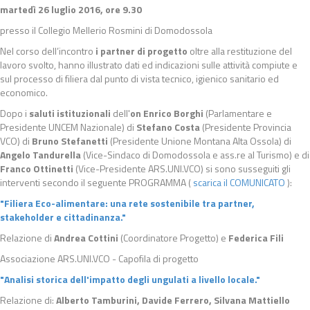
m
artedì 26 luglio 2016, ore 9.30
presso il Collegio Mellerio Rosmini di Domodossola
Nel corso dell’incontro
i partner di progetto
oltre alla restituzione del
lavoro svolto, hanno illustrato dati ed indicazioni sulle attività compiute e
sul processo di filiera dal punto di vista tecnico, igienico sanitario ed
economico.
Dopo i
saluti istituzionali
dell'
on Enrico Borghi
(Parlamentare e
Presidente UNCEM Nazionale) di
Stefano Costa
(Presidente Provincia
VCO) di
Bruno Stefanetti
(Presidente Unione Montana Alta Ossola) di
Angelo Tandurella
(Vice-Sindaco di Domodossola e ass.re al Turismo) e di
Franco Ottinetti
(Vice-Presidente ARS.UNI.VCO) si sono susseguiti gli
interventi secondo il seguente PROGRAMMA (
scarica il COMUNICATO
):
"Filiera Eco-alimentare: una rete sostenibile tra partner,
stakeholder e cittadinanza."
Relazione di
Andrea Cottini
(Coordinatore Progetto) e
Federica Fili
Associazione ARS.UNI.VCO - Capofila di progetto
"Analisi storica dell'impatto degli ungulati a livello locale."
Relazione di:
Alberto Tamburini, Davide Ferrero, Silvana Mattiello