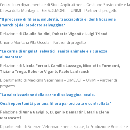
Centro Interdipartimentale di Studi Applicati per la Gestione Sostenibile e la
Difesa della Montagna - GE.S.DI.MONT. – UNIMI - Partner di progetto
"Il processo di filiera: salubrità, tracciabilità e identificazione
(marchio) del prodotto selvaggina"
Relazione di
Claudio Boldini
,
Roberto Viganò
e
Luigi Tripodi
Unione Montana Alta Ossola - Partner di progetto
"La carne di ungulati selvatici: sanità animale e sicurezza
alimentare"
Relazione di
Nicola Ferrari, Camilla Luzzago, Nicoletta Formenti,
Tiziana Trogu, Roberto Viganò, Paolo Lanfranchi
Dipartimento di Medicina Veterinaria - DIMEVET – UNIMI - Partner di
progetto
"La valorizzazione della carne di selvaggina locale.
Quali opportunità per una filiera partecipata e controllata"
Relazione di
Anna Gaviglio, Eugenio Demartini, Maria Elena
Marescotti
Dipartimento di Scienze Veterinarie per la Salute, la Produzione Animale e