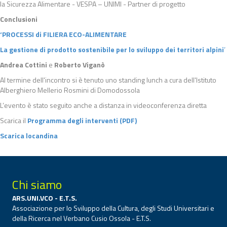
la Sicurezza Alimentare - VESPA – UNIMI - Partner di progetto
Conclusioni
‘PROCESSI di FILIERA ECO-ALIMENTARE
La gestione di prodotto sostenibile per lo sviluppo dei territori alpini
’
Andrea Cottini
e
Roberto Viganò
Al termine dell'incontro si è tenuto uno standing lunch a cura dell'Istituto
Alberghiero Mellerio Rosmini di Domodossola
L’evento è stato seguito anche a distanza in videoconferenza diretta
Scarica il
Programma degli interventi (PDF)
Scarica locandina
Chi siamo
ARS.UNI.VCO - E.T.S.
Associazione per lo Sviluppo della Cultura, degli Studi Universitari e
della Ricerca nel Verbano Cusio Ossola - E.T.S.