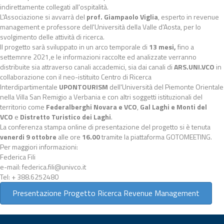
indirettamente collegati all'ospitalità.
L'Associazione si avvarrà del
prof. Giampaolo Viglia
, esperto in revenue
management e professore dell'Università della Valle d'Aosta, per lo
svolgimento delle attività di ricerca.
Il progetto sarà sviluppato in un arco temporale di
13 mesi,
fino a
settemnre 2021,e le informazioni raccolte ed analizzate verranno
distribuite sia attraverso canali accademici, sia dai canali di
ARS.UNI.VCO
in
collaborazione con il neo-istituito Centro di Ricerca
Interdipartimentale
UPONTOURISM
dell'Università del Piemonte Orientale
nella Villa San Remigio a Verbania e con altri soggetti istituzionali del
territorio come
Federalberghi Novara e VCO
,
Gal Laghi
e Monti del
VCO
e
Distretto Turistico dei Laghi
.
La conferenza stampa online di presentazione del progetto si è tenuta
venerdi 9 ottobre
alle ore
16.00
tramite la piattaforma GOTOMEETING.
Per maggiori informazioni:
Federica Fili
e-mail: federica.fili@univco.it
Tel: + 388.6252480
Presentazione Progetto Ricerca Revenue Management