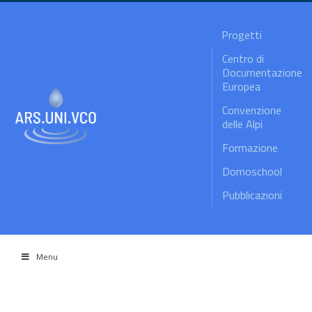
Progetti
Centro di
Documentazione
Europea
Convenzione
delle Alpi
Formazione
Domoschool
Pubblicazioni
Menu