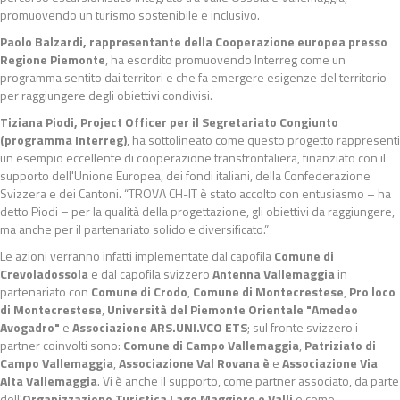
promuovendo un turismo sostenibile e inclusivo.
Paolo Balzardi, rappresentante della Cooperazione europea presso
Regione Piemonte
, ha esordito promuovendo Interreg come un
programma sentito dai territori e che fa emergere esigenze del territorio
per raggiungere degli obiettivi condivisi.
Tiziana Piodi, Project Officer per il Segretariato Congiunto
(programma Interreg)
, ha sottolineato come questo progetto rappresenti
un esempio eccellente di cooperazione transfrontaliera, finanziato con il
supporto dell'Unione Europea, dei fondi italiani, della Confederazione
Svizzera e dei Cantoni. “TROVA CH-IT è stato accolto con entusiasmo – ha
detto Piodi – per la qualità della progettazione, gli obiettivi da raggiungere,
ma anche per il partenariato solido e diversificato.”
Le azioni verranno infatti implementate dal capofila
Comune di
Crevoladossola
e dal capofila svizzero
Antenna Vallemaggia
in
partenariato con
Comune di Crodo
,
Comune di Montecrestese
,
Pro loco
di Montecrestese
,
Università del Piemonte Orientale "Amedeo
Avogadro"
e
Associazione ARS.UNI.VCO ETS
; sul fronte svizzero i
partner coinvolti sono:
Comune di Campo Vallemaggia
,
Patriziato di
Campo Vallemaggia
,
Associazione Val Rovana è
e
Associazione Via
Alta Vallemaggia
. Vi è anche il supporto, come partner associato, da parte
dell'
Organizzazione Turistica Lago Maggiore e Valli
e come