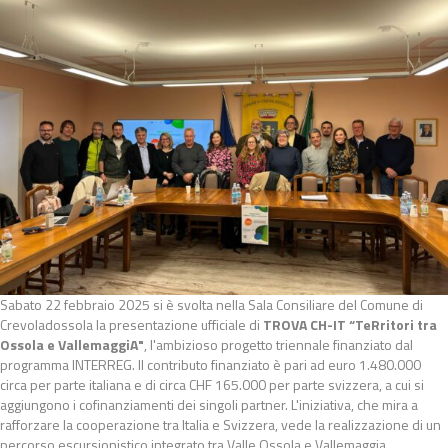
Sabato 22 febbraio 2025 si è svolta nella Sala Consiliare del Comune di
Crevoladossola la presentazione ufficiale di
TROVA CH-IT “TeRritori tra
Ossola e VallemaggiA"
, l'ambizioso progetto triennale finanziato dal
programma INTERREG. Il contributo finanziato è pari ad euro 1.480.000
circa per parte italiana e di circa CHF 165.000 per parte svizzera, a cui si
aggiungono i cofinanziamenti dei singoli partner. L'iniziativa, che mira a
rafforzare la cooperazione tra Italia e Svizzera, vede la realizzazione di un
percorso escursionistico integrato tra Valle Ossola e Vallemaggia,