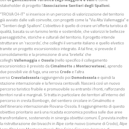
stakeholder di progetto l’
Associazione Sentieri degli Spalloni
.
"TROVA CH-IT" si inserisce in un percorso di valorizzazione del territorio
già avviato dalle valli coinvolte, con progetti come la "Via Alta Vallemaggia" e
i "Sentieri degli Spalloni". L'obiettivo è quello di creare un'offerta turistica di
qualità, basata su un turismo lento e sostenibile, che valorizzi le bellezze
paesaggistiche, storiche e culturali del territorio. Il progetto intende
strutturare un ‘raccordo’, che colleghi il versante italiano e quello elvetico
tramite un progetto escursionistico integrato. A tal fine, si prevede il
consolidamento e la promozione di una ‘bretella’ che
colleghi
Vallemaggia
e
Ossola
(nello specifico il collegamento
escursionistico è previsto da
Cimalmotto
a
Montecrestese
), aprendo
due possibili vie di fuga, una verso
Crodo
e l'altra
verso
Crevoladossola
raggiungendo poi
Domodossola
e quindi la
stazione internazionale e la ferrovia centovalli. Nascerà così un nuovo
percorso turistico fruibile e promuovibile su entrambi i fronti, rafforzando
territori rurali e marginali. Si tratta in particolare dei territori all’interno del
percorso in cresta Bombogn, del sentiero circolare in Cimalmotto e
dell’itinerario internazionale Rovana-Ossola. Il raggiungimento di questo
obiettivo prioritario avrà una ricaduta economica positiva sulle due aree
transfrontaliere, sostenendo in sinergia obiettivi comuni. È prevista inoltre
la ristrutturazione dei bivacchi in Alpe corte nuovo (comune di Crodo), Alpe