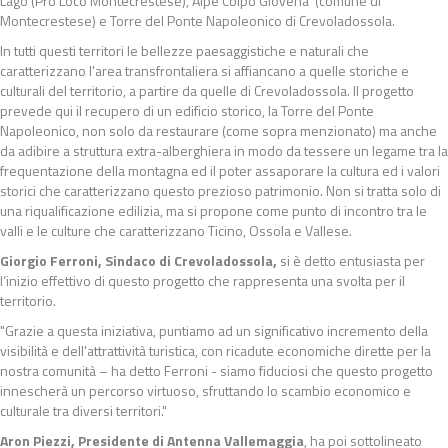
Lago (Pro Loco Montecrestese), Alpe Coipo Giovena (comune di
Montecrestese) e Torre del Ponte Napoleonico di Crevoladossola.
In tutti questi territori le bellezze paesaggistiche e naturali che
caratterizzano l'area transfrontaliera si affiancano a quelle storiche e
culturali del territorio, a partire da quelle di Crevoladossola. Il progetto
prevede qui il recupero di un edificio storico, la Torre del Ponte
Napoleonico, non solo da restaurare (come sopra menzionato) ma anche
da adibire a struttura extra-alberghiera in modo da tessere un legame tra la
frequentazione della montagna ed il poter assaporare la cultura ed i valori
storici che caratterizzano questo prezioso patrimonio. Non si tratta solo di
una riqualificazione edilizia, ma si propone come punto di incontro tra le
valli e le culture che caratterizzano Ticino, Ossola e Vallese.
Giorgio Ferroni, Sindaco di Crevoladossola,
si è detto entusiasta per
l’inizio effettivo di questo progetto che rappresenta una svolta per il
territorio.
"Grazie a questa iniziativa, puntiamo ad un significativo incremento della
visibilità e dell'attrattività turistica, con ricadute economiche dirette per la
nostra comunità – ha detto Ferroni - siamo fiduciosi che questo progetto
innescherà un percorso virtuoso, sfruttando lo scambio economico e
culturale tra diversi territori."
Aron Piezzi, Presidente di Antenna Vallemaggia
, ha poi sottolineato