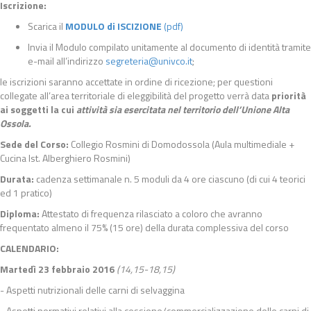
Iscrizione:
Scarica il
MODULO di ISCIZIONE
(pdf)
Invia il Modulo compilato unitamente al documento di identità tramite
e-mail all’indirizzo
segreteria@univco.it
;
le iscrizioni saranno accettate in ordine di ricezione; per questioni
collegate all’area territoriale di eleggibilità del progetto verrà data
priorità
ai soggetti la cui
attività sia esercitata nel territorio dell’Unione Alta
Ossola.
Sede del Corso:
Collegio Rosmini di Domodossola (Aula multimediale +
Cucina Ist. Alberghiero Rosmini)
Durata:
cadenza settimanale n. 5 moduli da 4 ore ciascuno (di cui 4 teorici
ed 1 pratico)
Diploma:
Attestato di frequenza rilasciato a coloro che avranno
frequentato almeno il 75% (15 ore) della durata complessiva del corso
CALENDARIO:
Martedì 23 febbraio 2016
(14,15-18,15)
- Aspetti nutrizionali delle carni di selvaggina
- Aspetti normativi relativi alla cessione/commercializzazione delle carni di