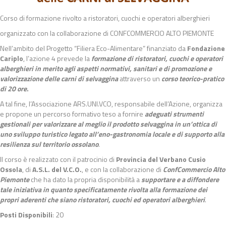
Corso di formazione rivolto a ristoratori, cuochi e operatori alberghieri
organizzato con la collaborazione di CONFCOMMERCIO ALTO PIEMONTE
Nell’ambito del Progetto “Filiera Eco-Alimentare” finanziato da
Fondazione
Cariplo
, l’azione 4 prevede la
formazione di ristoratori, cuochi e operatori
alberghieri in merito agli aspetti normativi, sanitari e di promozione e
valorizzazione delle carni di selvaggina
attraverso un
corso teorico-pratico
di 20 ore
.
A tal fine, l’Associazione ARS.UNI.VCO, responsabile dell’Azione, organizza
e propone un percorso formativo teso a fornire
adeguati strumenti
gestionali per valorizzare al meglio il prodotto selvaggina in un’ottica di
uno sviluppo turistico legato all’eno-gastronomia locale e di supporto alla
resilienza sul territorio ossolano
.
Il corso è realizzato con il patrocinio di
Provincia del Verbano Cusio
Ossola
, di
A.S.L. del V.C.O.
, e con la collaborazione di
ConfCommercio Alto
Piemonte
che ha dato la propria disponibilità a
supportare e a diffondere
tale iniziativa in quanto specificatamente rivolta alla formazione dei
propri aderenti che siano ristoratori, cuochi ed operatori alberghieri
.
Posti Disponibili
: 20