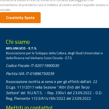
consentono di prendersi cura e mettere al centro anche l’aspetto umano e
sociale.
Creativity Spots
Chi siamo
ARS.UNI.VCO - E.T.S.
Associazione per lo Sviluppo della Cultura, degli Studi Universitari e
della Ricerca nel Verbano Cusio Ossola - E.T.S.
Codice Fiscale: IT-92011990030
Partita IVA: IT-01896750039
Associazione iscritta ai sensi e per gli effetti dell'art. 22
D.Lgs. 117/2017 nella Sezione "
Altri Enti del Terzo
Settore
" del R.U.N.T.S. - Rep. 33041 del 23.09.2022 - D.D.
Reg. Piemonte 1723/A1419A/2022 del 23.09.2022
Mettiti in contatto!