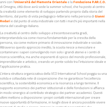
anni con l’
Università del Piemonte Orientale
e la
Fondazione P.AR.C.O.
di Omegna, città dove avrà sede la summer school, che ha posto al centro
la creatività come elemento di sviluppo partendo proprio dalla storia del
territorio, dal punto di vista pedagogico-letterario nella persona di
Gianni
Rodari
e dal punto di vista industriale con tutti i marchi più importanti nella
storia del casalingo italiano.
La creatività al centro dello sviluppo a trecentosessanta gradi,
interpretandola sia come risorsa fondamentale per la crescita della
persona, sia come motore primario di innovazione industriale e sociale.
Attraverso questo approccio inedito, la scuola riesce a mescolare e
contaminare i saperi coinvolgendo non solo i grandi atenei e i centri di
ricerca scientifica, ma anche esponenti di spicco del mondo professionale,
imprenditoriale e artistico, creando un ponte solido tra l'intuizione ideale e
l'applicazione pratica.
L’intera struttura organizzativa della VCO International School poggia su una
solida e collaudata rete di cooperazione che ne garantisce l'eccellenza
scientifica, la sostenibilità economica e la risonanza a lungo termine. Il
supporto economico dei partner istituzionali e delle fondazioni si affianca
in modo sinergico al contributo strategico dei partner accademici. Questi
ultimi mettono a disposizione i propri contatti internazionali per creare
nuove opportunità di formazione, in luoghi dove è ancora possibile vivere
momenti di studio e ricerca, immersi in contesti paesaggistici che