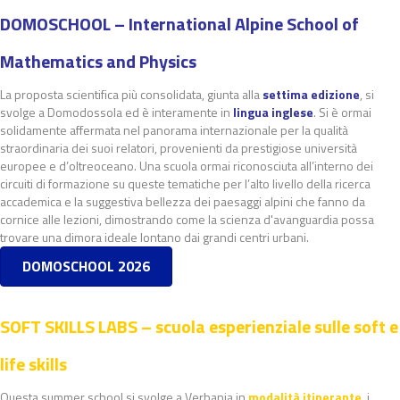
DOMOSCHOOL – International Alpine School of
Mathematics and Physics
La proposta scientifica più consolidata, giunta alla
settima edizione
, si
svolge a Domodossola ed è interamente in
lingua inglese
. Si è ormai
solidamente affermata nel panorama internazionale per la qualità
straordinaria dei suoi relatori, provenienti da prestigiose università
europee e d’oltreoceano. Una scuola ormai riconosciuta all’interno dei
circuiti di formazione su queste tematiche per l’alto livello della ricerca
accademica e la suggestiva bellezza dei paesaggi alpini che fanno da
cornice alle lezioni, dimostrando come la scienza d'avanguardia possa
trovare una dimora ideale lontano dai grandi centri urbani.
DOMOSCHOOL 2026
SOFT SKILLS LABS – scuola esperienziale sulle soft e
life skills
Questa summer school si svolge a Verbania in
modalità itinerante
, i