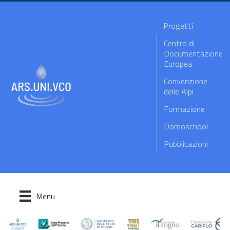
Progetti
Centro di
Documentazione
Europea
Convenzione
delle Alpi
Formazione
Domoschool
Pubblicazioni
Menu